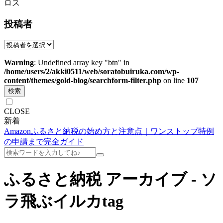
ロス
投稿者
Warning
: Undefined array key "btn" in
/home/users/2/akki0511/web/soratobuiruka.com/wp-
content/themes/gold-blog/searchform-filter.php
on line
107
検索
CLOSE
新着
Amazonふるさと納税の始め方と注意点｜ワンストップ特例
の申請まで完全ガイド
ふるさと納税 アーカイブ - ソ
ラ飛ぶイルカ
tag