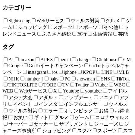
カテゴリー
Sightseeing
Webサービス
ウィルス対策
グルメ
ゲ
ーム
ショッピング
スポーツ
スポーツ
その他
ト
レンドニュース
ふるさと納税
旅行
生活情報
芸能
タグ
AI
amazon
APEX
bereal
chatgpt
Clubhouse
CM
Google
GoToイートキャンペーン
GoToトラベルキャ
ンペーン
instagram
ios
iphone
KPOP
LINE
MLB
NHK
number_i
pairs
PC
snowman
SNS
TikTok
TIKTOKLITE
TOBE
TV
Twitter
Vtuber
WBC
WEB
Webサービス
X
Youtube
youtuber
アイドル
アジア大会
アダルト
アップデート
アニメ
アプ
リ
イベント
インスタ
インフルエンサー
ウィルス
ウィルス対策
エラー
オリンピック
お得
お得情
報
お笑い
ギフト
グルメ
ゲーム
コロナウィルス
サーバー
サッカー
サプリメント
ジャニーズ
ジ
ャニーズ事務所
ショッピング
スタバ
スポーツ
スマ