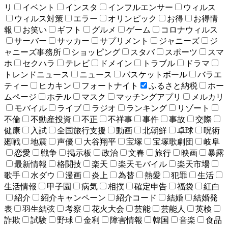
リ
イベント
インスタ
インフルエンサー
ウィルス
ウィルス対策
エラー
オリンピック
お得
お得情
報
お笑い
ギフト
グルメ
ゲーム
コロナウィルス
サーバー
サッカー
サプリメント
ジャニーズ
ジ
ャニーズ事務所
ショッピング
スタバ
スポーツ
スマ
ホ
セクハラ
テレビ
ドメイン
トラブル
ドラマ
トレンドニュース
ニュース
バスケットボール
バラエ
ティー
ヒカキン
フォートナイト
ふるさと納税
ホー
ムページ
ホテル
マスク
マッチングアプリ
メルカリ
モバイル
ライブ
ラジオ
ランキング
リゾート
不倫
不動産投資
不正
不祥事
事件
事故
交際
健康
入試
全国旅行支援
動画
北朝鮮
卓球
呪術
廻戦
地震
声優
大谷翔平
宝塚
宝塚歌劇団
岐阜
恋愛
戦争
掲示板
政治
文春
旅行
映画
暴露
最新情報
格闘技
楽天
楽天モバイル
楽天市場
歌手
水ダウ
漫画
炎上
為替
熱愛
犯罪
生活
生活情報
甲子園
病気
相撲
確定申告
福袋
紅白
紹介
紹介キャンペーン
紹介コード
結婚
結婚発
表
羽生結弦
考察
花火大会
芸能
芸能人
英検
詐欺
試験
野球
金利
障害情報
韓国
音楽
食品