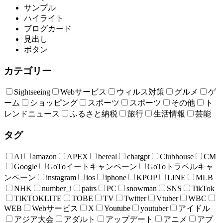
サンプル
ハイライト
ブログカード
見出し
ボタン
カテゴリー
Sightseeing
Webサービス
ウィルス対策
グルメ
ゲ
ーム
ショッピング
スポーツ
スポーツ
その他
ト
レンドニュース
ふるさと納税
旅行
生活情報
芸能
タグ
AI
amazon
APEX
bereal
chatgpt
Clubhouse
CM
Google
GoToイートキャンペーン
GoToトラベルキャ
ンペーン
instagram
ios
iphone
KPOP
LINE
MLB
NHK
number_i
pairs
PC
snowman
SNS
TikTok
TIKTOKLITE
TOBE
TV
Twitter
Vtuber
WBC
WEB
Webサービス
X
Youtube
youtuber
アイドル
アジア大会
アダルト
アップデート
アニメ
アプ