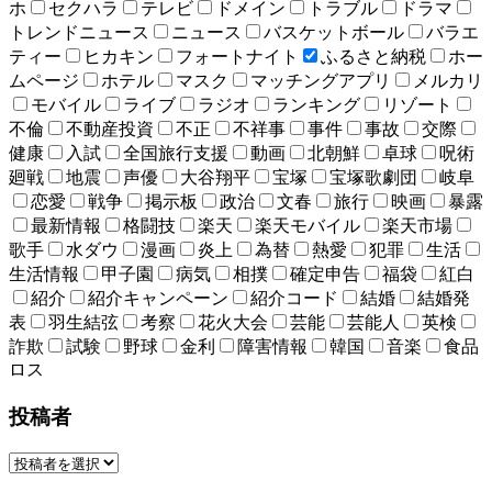
ホ
セクハラ
テレビ
ドメイン
トラブル
ドラマ
トレンドニュース
ニュース
バスケットボール
バラエ
ティー
ヒカキン
フォートナイト
ふるさと納税
ホー
ムページ
ホテル
マスク
マッチングアプリ
メルカリ
モバイル
ライブ
ラジオ
ランキング
リゾート
不倫
不動産投資
不正
不祥事
事件
事故
交際
健康
入試
全国旅行支援
動画
北朝鮮
卓球
呪術
廻戦
地震
声優
大谷翔平
宝塚
宝塚歌劇団
岐阜
恋愛
戦争
掲示板
政治
文春
旅行
映画
暴露
最新情報
格闘技
楽天
楽天モバイル
楽天市場
歌手
水ダウ
漫画
炎上
為替
熱愛
犯罪
生活
生活情報
甲子園
病気
相撲
確定申告
福袋
紅白
紹介
紹介キャンペーン
紹介コード
結婚
結婚発
表
羽生結弦
考察
花火大会
芸能
芸能人
英検
詐欺
試験
野球
金利
障害情報
韓国
音楽
食品
ロス
投稿者