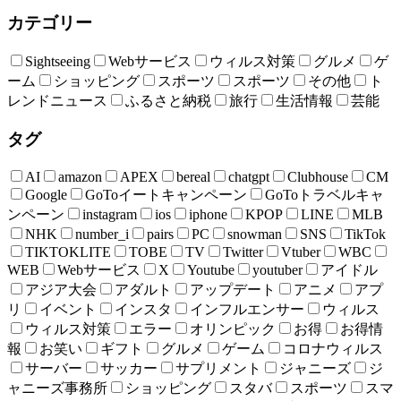
カテゴリー
Sightseeing
Webサービス
ウィルス対策
グルメ
ゲ
ーム
ショッピング
スポーツ
スポーツ
その他
ト
レンドニュース
ふるさと納税
旅行
生活情報
芸能
タグ
AI
amazon
APEX
bereal
chatgpt
Clubhouse
CM
Google
GoToイートキャンペーン
GoToトラベルキャ
ンペーン
instagram
ios
iphone
KPOP
LINE
MLB
NHK
number_i
pairs
PC
snowman
SNS
TikTok
TIKTOKLITE
TOBE
TV
Twitter
Vtuber
WBC
WEB
Webサービス
X
Youtube
youtuber
アイドル
アジア大会
アダルト
アップデート
アニメ
アプ
リ
イベント
インスタ
インフルエンサー
ウィルス
ウィルス対策
エラー
オリンピック
お得
お得情
報
お笑い
ギフト
グルメ
ゲーム
コロナウィルス
サーバー
サッカー
サプリメント
ジャニーズ
ジ
ャニーズ事務所
ショッピング
スタバ
スポーツ
スマ