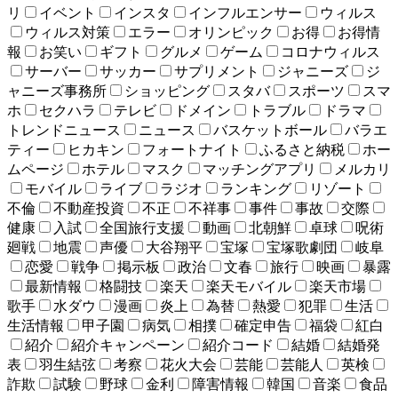
リ
イベント
インスタ
インフルエンサー
ウィルス
ウィルス対策
エラー
オリンピック
お得
お得情
報
お笑い
ギフト
グルメ
ゲーム
コロナウィルス
サーバー
サッカー
サプリメント
ジャニーズ
ジ
ャニーズ事務所
ショッピング
スタバ
スポーツ
スマ
ホ
セクハラ
テレビ
ドメイン
トラブル
ドラマ
トレンドニュース
ニュース
バスケットボール
バラエ
ティー
ヒカキン
フォートナイト
ふるさと納税
ホー
ムページ
ホテル
マスク
マッチングアプリ
メルカリ
モバイル
ライブ
ラジオ
ランキング
リゾート
不倫
不動産投資
不正
不祥事
事件
事故
交際
健康
入試
全国旅行支援
動画
北朝鮮
卓球
呪術
廻戦
地震
声優
大谷翔平
宝塚
宝塚歌劇団
岐阜
恋愛
戦争
掲示板
政治
文春
旅行
映画
暴露
最新情報
格闘技
楽天
楽天モバイル
楽天市場
歌手
水ダウ
漫画
炎上
為替
熱愛
犯罪
生活
生活情報
甲子園
病気
相撲
確定申告
福袋
紅白
紹介
紹介キャンペーン
紹介コード
結婚
結婚発
表
羽生結弦
考察
花火大会
芸能
芸能人
英検
詐欺
試験
野球
金利
障害情報
韓国
音楽
食品