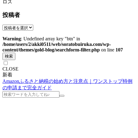
ロス
投稿者
Warning
: Undefined array key "btn" in
/home/users/2/akki0511/web/soratobuiruka.com/wp-
content/themes/gold-blog/searchform-filter.php
on line
107
検索
CLOSE
新着
Amazonふるさと納税の始め方と注意点｜ワンストップ特例
の申請まで完全ガイド