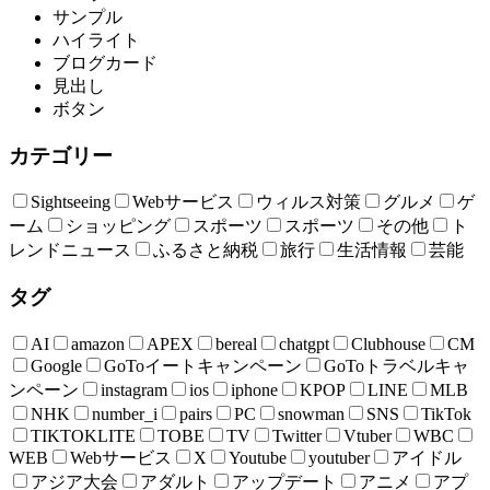
サンプル
ハイライト
ブログカード
見出し
ボタン
カテゴリー
Sightseeing
Webサービス
ウィルス対策
グルメ
ゲ
ーム
ショッピング
スポーツ
スポーツ
その他
ト
レンドニュース
ふるさと納税
旅行
生活情報
芸能
タグ
AI
amazon
APEX
bereal
chatgpt
Clubhouse
CM
Google
GoToイートキャンペーン
GoToトラベルキャ
ンペーン
instagram
ios
iphone
KPOP
LINE
MLB
NHK
number_i
pairs
PC
snowman
SNS
TikTok
TIKTOKLITE
TOBE
TV
Twitter
Vtuber
WBC
WEB
Webサービス
X
Youtube
youtuber
アイドル
アジア大会
アダルト
アップデート
アニメ
アプ