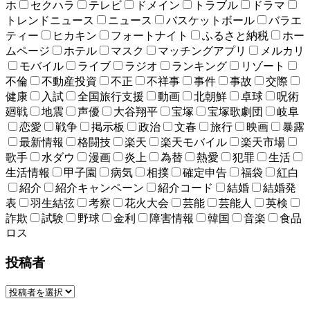
ホ
セクハラ
テレビ
ドメイン
トラブル
ドラマ
トレンドニュース
ニュース
バスケットボール
バラエ
ティー
ヒカキン
フォートナイト
ふるさと納税
ホー
ムページ
ホテル
マスク
マッチングアプリ
メルカリ
モバイル
ライブ
ラジオ
ランキング
リゾート
不倫
不動産投資
不正
不祥事
事件
事故
交際
健康
入試
全国旅行支援
動画
北朝鮮
卓球
呪術
廻戦
地震
声優
大谷翔平
宝塚
宝塚歌劇団
岐阜
恋愛
戦争
掲示板
政治
文春
旅行
映画
暴露
最新情報
格闘技
楽天
楽天モバイル
楽天市場
歌手
水ダウ
漫画
炎上
為替
熱愛
犯罪
生活
生活情報
甲子園
病気
相撲
確定申告
福袋
紅白
紹介
紹介キャンペーン
紹介コード
結婚
結婚発
表
羽生結弦
考察
花火大会
芸能
芸能人
英検
詐欺
試験
野球
金利
障害情報
韓国
音楽
食品
ロス
投稿者