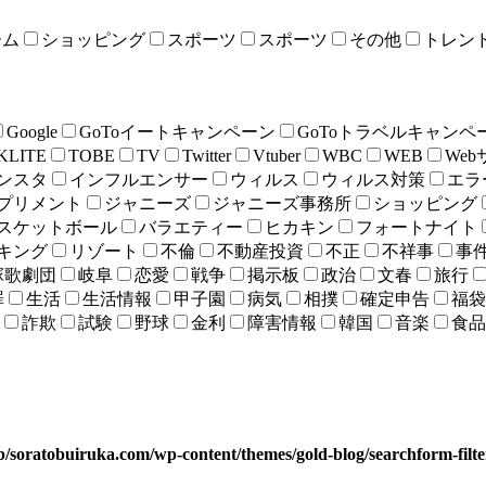
ーム
ショッピング
スポーツ
スポーツ
その他
トレン
Google
GoToイートキャンペーン
GoToトラベルキャンペ
KLITE
TOBE
TV
Twitter
Vtuber
WBC
WEB
We
ンスタ
インフルエンサー
ウィルス
ウィルス対策
エラ
プリメント
ジャニーズ
ジャニーズ事務所
ショッピング
スケットボール
バラエティー
ヒカキン
フォートナイト
キング
リゾート
不倫
不動産投資
不正
不祥事
事
塚歌劇団
岐阜
恋愛
戦争
掲示板
政治
文春
旅行
罪
生活
生活情報
甲子園
病気
相撲
確定申告
福袋
詐欺
試験
野球
金利
障害情報
韓国
音楽
食品
b/soratobuiruka.com/wp-content/themes/gold-blog/searchform-filt