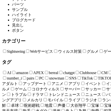
パーツ
サンプル
ハイライト
ブログカード
見出し
ボタン
カテゴリー
Sightseeing
Webサービス
ウィルス対策
グルメ
ゲ
タグ
AI
amazon
APEX
bereal
chatgpt
Clubhouse
CM
number_i
pairs
PC
snowman
SNS
TikTok
TIKTO
アダルト
アップデート
アニメ
アプリ
イベント
イ
ルメ
ゲーム
コロナウィルス
サーバー
サッカー
サ
ン
トラブル
ドラマ
トレンドニュース
ニュース
バ
ングアプリ
メルカリ
モバイル
ライブ
ラジオ
ラン
鮮
卓球
呪術廻戦
地震
声優
大谷翔平
宝塚
宝
楽天市場
歌手
水ダウ
漫画
炎上
為替
熱愛
犯