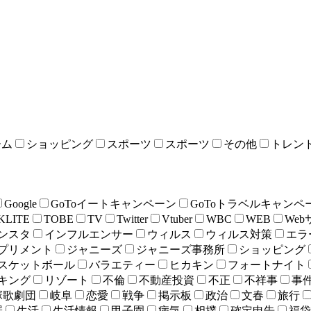
ーム
ショッピング
スポーツ
スポーツ
その他
トレン
Google
GoToイートキャンペーン
GoToトラベルキャンペ
KLITE
TOBE
TV
Twitter
Vtuber
WBC
WEB
We
ンスタ
インフルエンサー
ウィルス
ウィルス対策
エラ
プリメント
ジャニーズ
ジャニーズ事務所
ショッピング
スケットボール
バラエティー
ヒカキン
フォートナイト
キング
リゾート
不倫
不動産投資
不正
不祥事
事
塚歌劇団
岐阜
恋愛
戦争
掲示板
政治
文春
旅行
罪
生活
生活情報
甲子園
病気
相撲
確定申告
福袋