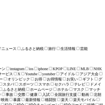
ドニュース
ふるさと納税
旅行
生活情報
芸能
ーン
instagram
ios
iphone
KPOP
LINE
MLB
NHK
bサービス
X
Youtube
youtuber
アイドル
アジア大会
ー
オリンピック
お得
お得情報
お笑い
ギフト
グ
スタバ
スポーツ
スマホ
セクハラ
テレビ
ドメイ
ふるさと納税
ホームページ
ホテル
マスク
マッチ
件
事故
交際
健康
入試
全国旅行支援
動画
北朝
映画
暴露
最新情報
格闘技
楽天
楽天モバイル
紅白
紹介
紹介キャンペーン
紹介コード
結婚
結