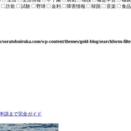
詐欺
試験
野球
金利
障害情報
韓国
音楽
食品
b/soratobuiruka.com/wp-content/themes/gold-blog/searchform-filt
の申請まで完全ガイド