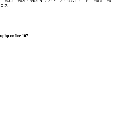
ロス
er.php
on line
107