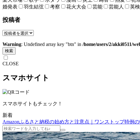
婚発表
羽生結弦
考察
花火大会
芸能
芸能人
英検
投稿者
Warning
: Undefined array key "btn" in
/home/users/2/akki0511/we
検索
CLOSE
スマホサイト
スマホサイトもチェック！
新着
Amazonふるさと納税の始め方と注意点｜ワンストップ特例