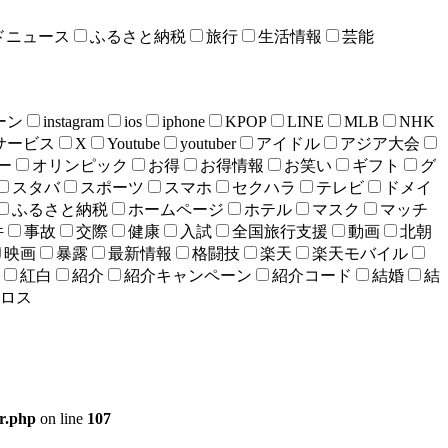
ドニュース
ふるさと納税
旅行
生活情報
芸能
ーン
instagram
ios
iphone
KPOP
LINE
MLB
NHK
bサービス
X
Youtube
youtuber
アイドル
アジア大会
ー
オリンピック
お得
お得情報
お笑い
ギフト
グ
スタバ
スポーツ
スマホ
セクハラ
テレビ
ドメイ
ふるさと納税
ホームページ
ホテル
マスク
マッチ
件
事故
交際
健康
入試
全国旅行支援
動画
北朝
映画
暴露
最新情報
格闘技
楽天
楽天モバイル
紅白
紹介
紹介キャンペーン
紹介コード
結婚
結
ロス
er.php
on line
107