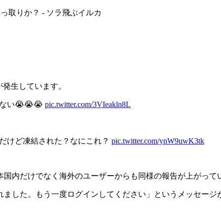
乗っ取りか？ - ソラ飛ぶイルカ
象が発生しています。
ない😭😭😭
pic.twitter.com/3VIeakln8L
うんだけど凍結された？なにこれ？
pic.twitter.com/ynW9uwK3tk
、日本国内だけでなく海外のユーザーからも同様の報告が上がって
れました。もう一度ログインしてください」というメッセージ