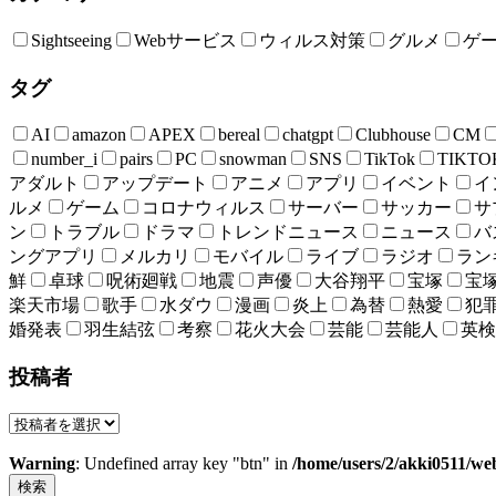
Sightseeing
Webサービス
ウィルス対策
グルメ
ゲ
タグ
AI
amazon
APEX
bereal
chatgpt
Clubhouse
CM
number_i
pairs
PC
snowman
SNS
TikTok
TIKTO
アダルト
アップデート
アニメ
アプリ
イベント
イ
ルメ
ゲーム
コロナウィルス
サーバー
サッカー
サ
ン
トラブル
ドラマ
トレンドニュース
ニュース
バ
ングアプリ
メルカリ
モバイル
ライブ
ラジオ
ラン
鮮
卓球
呪術廻戦
地震
声優
大谷翔平
宝塚
宝
楽天市場
歌手
水ダウ
漫画
炎上
為替
熱愛
犯
婚発表
羽生結弦
考察
花火大会
芸能
芸能人
英検
投稿者
Warning
: Undefined array key "btn" in
/home/users/2/akki0511/we
検索