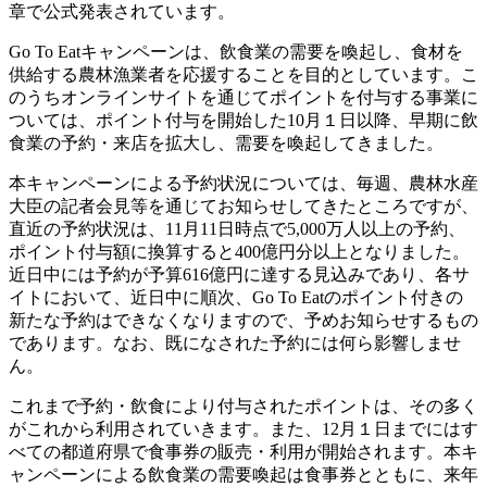
章で公式発表されています。
Go To Eatキャンペーンは、飲食業の需要を喚起し、食材を
供給する農林漁業者を応援することを目的としています。こ
のうちオンラインサイトを通じてポイントを付与する事業に
ついては、ポイント付与を開始した10月１日以降、早期に飲
食業の予約・来店を拡大し、需要を喚起してきました。
本キャンペーンによる予約状況については、毎週、農林水産
大臣の記者会見等を通じてお知らせしてきたところですが、
直近の予約状況は、11月11日時点で5,000万人以上の予約、
ポイント付与額に換算すると400億円分以上となりました。
近日中には予約が予算616億円に達する見込みであり、各サ
イトにおいて、近日中に順次、Go To Eatのポイント付きの
新たな予約はできなくなりますので、予めお知らせするもの
であります。なお、既になされた予約には何ら影響しませ
ん。
これまで予約・飲食により付与されたポイントは、その多く
がこれから利用されていきます。また、12月１日までにはす
べての都道府県で食事券の販売・利用が開始されます。本キ
ャンペーンによる飲食業の需要喚起は食事券とともに、来年