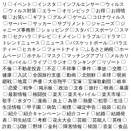
リ
イベント
インスタ
インフルエンサー
ウィルス
ウィルス対策
エラー
オリンピック
お得
お得情
報
お笑い
ギフト
グルメ
ゲーム
コロナウィルス
サーバー
サッカー
サプリメント
ジャニーズ
ジ
ャニーズ事務所
ショッピング
スタバ
スポーツ
スマ
ホ
セクハラ
テレビ
ドメイン
トラブル
ドラマ
トレンドニュース
ニュース
バスケットボール
バラエ
ティー
ヒカキン
フォートナイト
ふるさと納税
ホー
ムページ
ホテル
マスク
マッチングアプリ
メルカリ
モバイル
ライブ
ラジオ
ランキング
リゾート
不倫
不動産投資
不正
不祥事
事件
事故
交際
健康
入試
全国旅行支援
動画
北朝鮮
卓球
呪術
廻戦
地震
声優
大谷翔平
宝塚
宝塚歌劇団
岐阜
恋愛
戦争
掲示板
政治
文春
旅行
映画
暴露
最新情報
格闘技
楽天
楽天モバイル
楽天市場
歌手
水ダウ
漫画
炎上
為替
熱愛
犯罪
生活
生活情報
甲子園
病気
相撲
確定申告
福袋
紅白
紹介
紹介キャンペーン
紹介コード
結婚
結婚発
表
羽生結弦
考察
花火大会
芸能
芸能人
英検
詐欺
試験
野球
金利
障害情報
韓国
音楽
食品