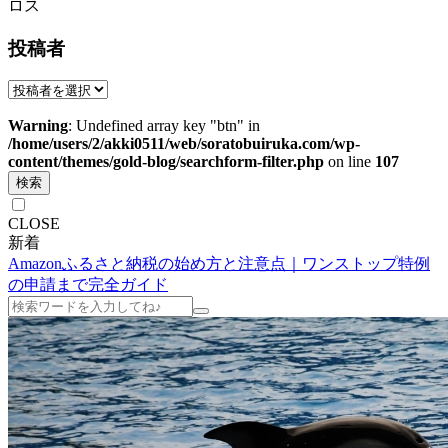
ロス
投稿者
Warning
: Undefined array key "btn" in
/home/users/2/akki0511/web/soratobuiruka.com/wp-
content/themes/gold-blog/searchform-filter.php
on line
107
検索
CLOSE
新着
Amazonふるさと納税の始め方と注意点｜ワンストップ特例
の申請まで完全ガイド