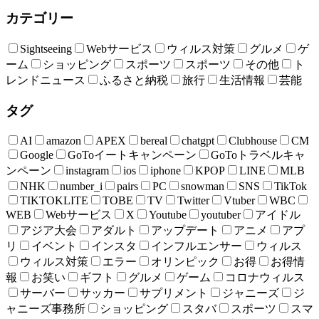
カテゴリー
Sightseeing
Webサービス
ウィルス対策
グルメ
ゲ
ーム
ショッピング
スポーツ
スポーツ
その他
ト
レンドニュース
ふるさと納税
旅行
生活情報
芸能
タグ
AI
amazon
APEX
bereal
chatgpt
Clubhouse
CM
Google
GoToイートキャンペーン
GoToトラベルキャ
ンペーン
instagram
ios
iphone
KPOP
LINE
MLB
NHK
number_i
pairs
PC
snowman
SNS
TikTok
TIKTOKLITE
TOBE
TV
Twitter
Vtuber
WBC
WEB
Webサービス
X
Youtube
youtuber
アイドル
アジア大会
アダルト
アップデート
アニメ
アプ
リ
イベント
インスタ
インフルエンサー
ウィルス
ウィルス対策
エラー
オリンピック
お得
お得情
報
お笑い
ギフト
グルメ
ゲーム
コロナウィルス
サーバー
サッカー
サプリメント
ジャニーズ
ジ
ャニーズ事務所
ショッピング
スタバ
スポーツ
スマ