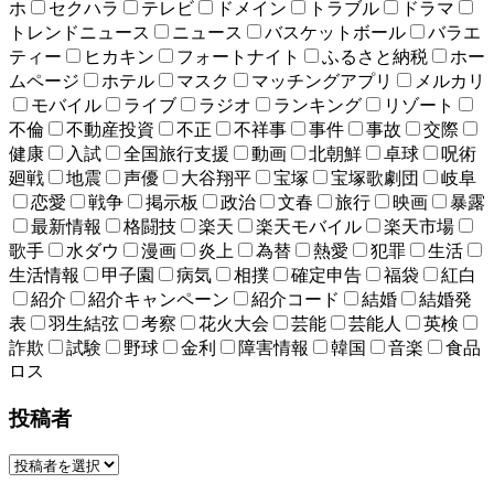
ホ
セクハラ
テレビ
ドメイン
トラブル
ドラマ
トレンドニュース
ニュース
バスケットボール
バラエ
ティー
ヒカキン
フォートナイト
ふるさと納税
ホー
ムページ
ホテル
マスク
マッチングアプリ
メルカリ
モバイル
ライブ
ラジオ
ランキング
リゾート
不倫
不動産投資
不正
不祥事
事件
事故
交際
健康
入試
全国旅行支援
動画
北朝鮮
卓球
呪術
廻戦
地震
声優
大谷翔平
宝塚
宝塚歌劇団
岐阜
恋愛
戦争
掲示板
政治
文春
旅行
映画
暴露
最新情報
格闘技
楽天
楽天モバイル
楽天市場
歌手
水ダウ
漫画
炎上
為替
熱愛
犯罪
生活
生活情報
甲子園
病気
相撲
確定申告
福袋
紅白
紹介
紹介キャンペーン
紹介コード
結婚
結婚発
表
羽生結弦
考察
花火大会
芸能
芸能人
英検
詐欺
試験
野球
金利
障害情報
韓国
音楽
食品
ロス
投稿者