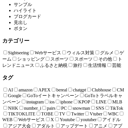
サンプル
ハイライト
ブログカード
見出し
ボタン
カテゴリー
Sightseeing
Webサービス
ウィルス対策
グルメ
ゲ
ーム
ショッピング
スポーツ
スポーツ
その他
ト
レンドニュース
ふるさと納税
旅行
生活情報
芸能
タグ
AI
amazon
APEX
bereal
chatgpt
Clubhouse
CM
Google
GoToイートキャンペーン
GoToトラベルキャ
ンペーン
instagram
ios
iphone
KPOP
LINE
MLB
NHK
number_i
pairs
PC
snowman
SNS
TikTok
TIKTOKLITE
TOBE
TV
Twitter
Vtuber
WBC
WEB
Webサービス
X
Youtube
youtuber
アイドル
アジア大会
アダルト
アップデート
アニメ
アプ