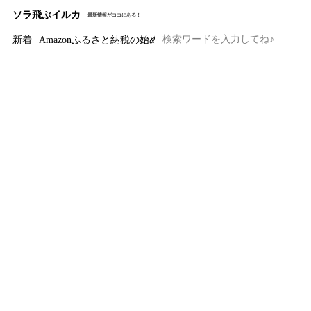
ソラ飛ぶイルカ
最新情報がココにある！
新着
Amazonふるさと納税の始め方と注意点｜ワンストップ特例の