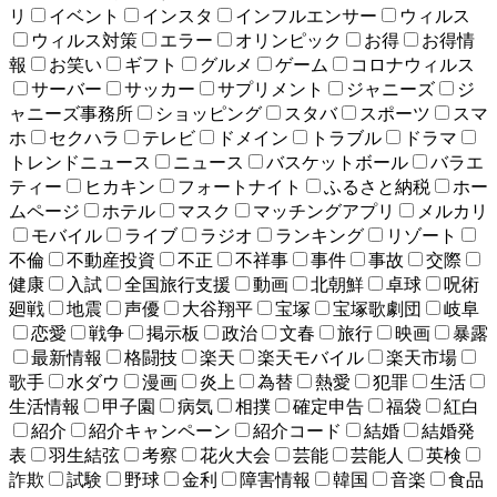
リ
イベント
インスタ
インフルエンサー
ウィルス
ウィルス対策
エラー
オリンピック
お得
お得情
報
お笑い
ギフト
グルメ
ゲーム
コロナウィルス
サーバー
サッカー
サプリメント
ジャニーズ
ジ
ャニーズ事務所
ショッピング
スタバ
スポーツ
スマ
ホ
セクハラ
テレビ
ドメイン
トラブル
ドラマ
トレンドニュース
ニュース
バスケットボール
バラエ
ティー
ヒカキン
フォートナイト
ふるさと納税
ホー
ムページ
ホテル
マスク
マッチングアプリ
メルカリ
モバイル
ライブ
ラジオ
ランキング
リゾート
不倫
不動産投資
不正
不祥事
事件
事故
交際
健康
入試
全国旅行支援
動画
北朝鮮
卓球
呪術
廻戦
地震
声優
大谷翔平
宝塚
宝塚歌劇団
岐阜
恋愛
戦争
掲示板
政治
文春
旅行
映画
暴露
最新情報
格闘技
楽天
楽天モバイル
楽天市場
歌手
水ダウ
漫画
炎上
為替
熱愛
犯罪
生活
生活情報
甲子園
病気
相撲
確定申告
福袋
紅白
紹介
紹介キャンペーン
紹介コード
結婚
結婚発
表
羽生結弦
考察
花火大会
芸能
芸能人
英検
詐欺
試験
野球
金利
障害情報
韓国
音楽
食品