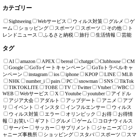
カテゴリー
Sightseeing
Webサービス
ウィルス対策
グルメ
ゲ
ーム
ショッピング
スポーツ
スポーツ
その他
ト
レンドニュース
ふるさと納税
旅行
生活情報
芸能
タグ
AI
amazon
APEX
bereal
chatgpt
Clubhouse
CM
Google
GoToイートキャンペーン
GoToトラベルキャ
ンペーン
instagram
ios
iphone
KPOP
LINE
MLB
NHK
number_i
pairs
PC
snowman
SNS
TikTok
TIKTOKLITE
TOBE
TV
Twitter
Vtuber
WBC
WEB
Webサービス
X
Youtube
youtuber
アイドル
アジア大会
アダルト
アップデート
アニメ
アプ
リ
イベント
インスタ
インフルエンサー
ウィルス
ウィルス対策
エラー
オリンピック
お得
お得情
報
お笑い
ギフト
グルメ
ゲーム
コロナウィルス
サーバー
サッカー
サプリメント
ジャニーズ
ジ
ャニーズ事務所
ショッピング
スタバ
スポーツ
スマ