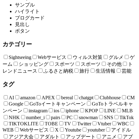
サンプル
ハイライト
ブログカード
見出し
ボタン
カテゴリー
Sightseeing
Webサービス
ウィルス対策
グルメ
ゲ
ーム
ショッピング
スポーツ
スポーツ
その他
ト
レンドニュース
ふるさと納税
旅行
生活情報
芸能
タグ
AI
amazon
APEX
bereal
chatgpt
Clubhouse
CM
Google
GoToイートキャンペーン
GoToトラベルキャ
ンペーン
instagram
ios
iphone
KPOP
LINE
MLB
NHK
number_i
pairs
PC
snowman
SNS
TikTok
TIKTOKLITE
TOBE
TV
Twitter
Vtuber
WBC
WEB
Webサービス
X
Youtube
youtuber
アイドル
アジア大会
アダルト
アップデート
アニメ
アプ