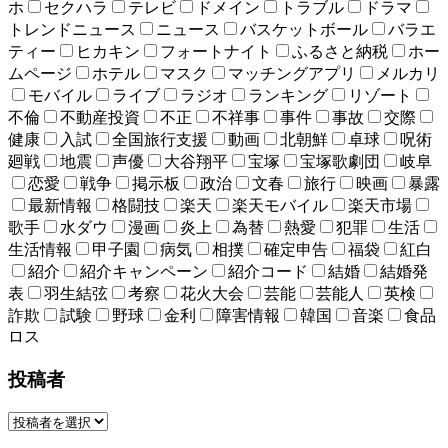
ホ
セクハラ
テレビ
ドメイン
トラブル
ドラマ
トレンドニュース
ニュース
バスケットボール
バラエ
ティー
ヒカキン
フォートナイト
ふるさと納税
ホー
ムページ
ホテル
マスク
マッチングアプリ
メルカリ
モバイル
ライブ
ラジオ
ランキング
リゾート
不倫
不動産投資
不正
不祥事
事件
事故
交際
健康
入試
全国旅行支援
動画
北朝鮮
卓球
呪術
廻戦
地震
声優
大谷翔平
宝塚
宝塚歌劇団
岐阜
恋愛
戦争
掲示板
政治
文春
旅行
映画
暴露
最新情報
格闘技
楽天
楽天モバイル
楽天市場
歌手
水ダウ
漫画
炎上
為替
熱愛
犯罪
生活
生活情報
甲子園
病気
相撲
確定申告
福袋
紅白
紹介
紹介キャンペーン
紹介コード
結婚
結婚発
表
羽生結弦
考察
花火大会
芸能
芸能人
英検
詐欺
試験
野球
金利
障害情報
韓国
音楽
食品
ロス
投稿者