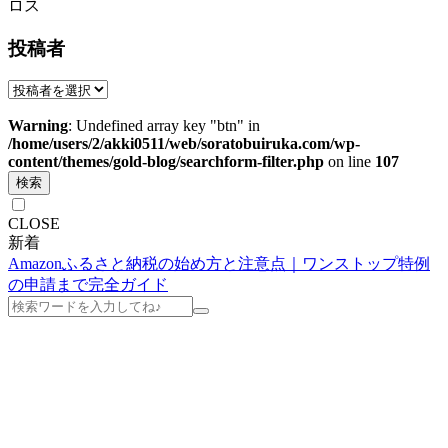
ロス
投稿者
Warning
: Undefined array key "btn" in
/home/users/2/akki0511/web/soratobuiruka.com/wp-
content/themes/gold-blog/searchform-filter.php
on line
107
検索
CLOSE
新着
Amazonふるさと納税の始め方と注意点｜ワンストップ特例
の申請まで完全ガイド