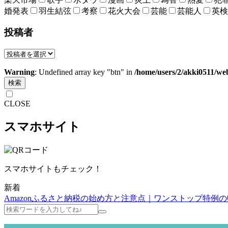
婚発表
羽生結弦
考察
花火大会
芸能
芸能人
英検
投稿者
Warning
: Undefined array key "btn" in
/home/users/2/akki0511/we
検索
CLOSE
スマホサイト
スマホサイトもチェック！
新着
Amazonふるさと納税の始め方と注意点｜ワンストップ特例