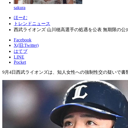
sakura
ほーむ
トレンドニュース
西武ライオンズ 山川穂高選手の処遇を公表 無期限の公
Facebook
X(旧:Twitter)
はてブ
LINE
Pocket
9月4日西武ライオンズは、知人女性への強制性交の疑いで