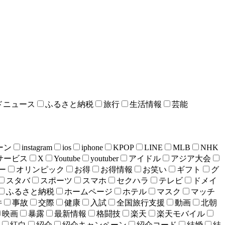
ドニュース
ふるさと納税
旅行
生活情報
芸能
ーン
instagram
ios
iphone
KPOP
LINE
MLB
NHK
bサービス
X
Youtube
youtuber
アイドル
アジア大会
ー
オリンピック
お得
お得情報
お笑い
ギフト
グ
スタバ
スポーツ
スマホ
セクハラ
テレビ
ドメイ
ふるさと納税
ホームページ
ホテル
マスク
マッチ
件
事故
交際
健康
入試
全国旅行支援
動画
北朝
映画
暴露
最新情報
格闘技
楽天
楽天モバイル
紅白
紹介
紹介キャンペーン
紹介コード
結婚
結