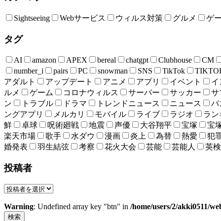
Sightseeing
Webサービス
ウィルス対策
グルメ
ゲ
タグ
AI
amazon
APEX
bereal
chatgpt
Clubhouse
CM
number_i
pairs
PC
snowman
SNS
TikTok
TIKTO
アダルト
アップデート
アニメ
アプリ
イベント
イ
ルメ
ゲーム
コロナウィルス
サーバー
サッカー
サ
ン
トラブル
ドラマ
トレンドニュース
ニュース
バ
ングアプリ
メルカリ
モバイル
ライブ
ラジオ
ラン
鮮
卓球
呪術廻戦
地震
声優
大谷翔平
宝塚
宝
楽天市場
歌手
水ダウ
漫画
炎上
為替
熱愛
犯
婚発表
羽生結弦
考察
花火大会
芸能
芸能人
英検
投稿者
Warning
: Undefined array key "btn" in
/home/users/2/akki0511/we
検索