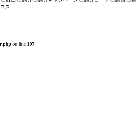
ロス
er.php
on line
107