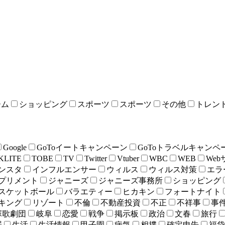
ーム
ショッピング
スポーツ
スポーツ
その他
トレン
Google
GoToイートキャンペーン
GoToトラベルキャンペ
KLITE
TOBE
TV
Twitter
Vtuber
WBC
WEB
We
ンスタ
インフルエンサー
ウィルス
ウィルス対策
エラ
プリメント
ジャニーズ
ジャニーズ事務所
ショッピング
スケットボール
バラエティー
ヒカキン
フォートナイト
キング
リゾート
不倫
不動産投資
不正
不祥事
事
塚歌劇団
岐阜
恋愛
戦争
掲示板
政治
文春
旅行
罪
生活
生活情報
甲子園
病気
相撲
確定申告
福袋