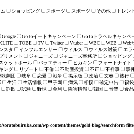
ーム
ショッピング
スポーツ
スポーツ
その他
トレン
Google
GoToイートキャンペーン
GoToトラベルキャンペ
KLITE
TOBE
TV
Twitter
Vtuber
WBC
WEB
We
ンスタ
インフルエンサー
ウィルス
ウィルス対策
エラ
プリメント
ジャニーズ
ジャニーズ事務所
ショッピング
スケットボール
バラエティー
ヒカキン
フォートナイト
キング
リゾート
不倫
不動産投資
不正
不祥事
事
塚歌劇団
岐阜
恋愛
戦争
掲示板
政治
文春
旅行
罪
生活
生活情報
甲子園
病気
相撲
確定申告
福袋
詐欺
試験
野球
金利
障害情報
韓国
音楽
食品
b/soratobuiruka.com/wp-content/themes/gold-blog/searchform-filt