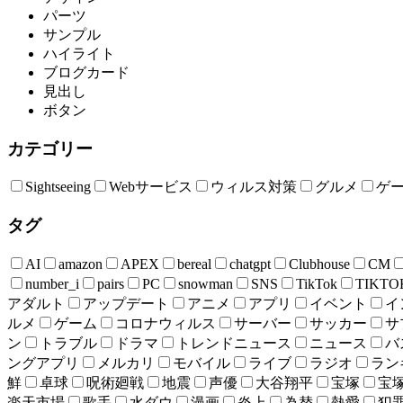
パーツ
サンプル
ハイライト
ブログカード
見出し
ボタン
カテゴリー
Sightseeing
Webサービス
ウィルス対策
グルメ
ゲ
タグ
AI
amazon
APEX
bereal
chatgpt
Clubhouse
CM
number_i
pairs
PC
snowman
SNS
TikTok
TIKTO
アダルト
アップデート
アニメ
アプリ
イベント
イ
ルメ
ゲーム
コロナウィルス
サーバー
サッカー
サ
ン
トラブル
ドラマ
トレンドニュース
ニュース
バ
ングアプリ
メルカリ
モバイル
ライブ
ラジオ
ラン
鮮
卓球
呪術廻戦
地震
声優
大谷翔平
宝塚
宝
楽天市場
歌手
水ダウ
漫画
炎上
為替
熱愛
犯