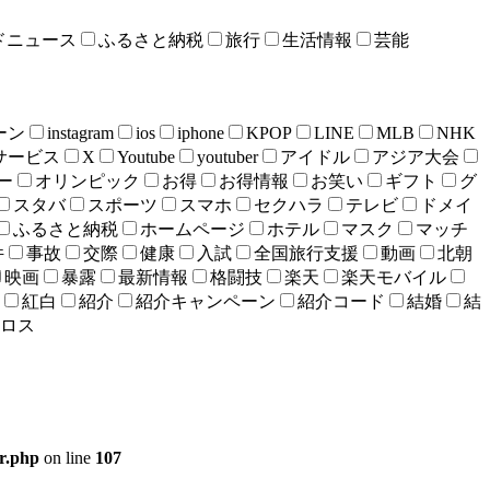
ドニュース
ふるさと納税
旅行
生活情報
芸能
ーン
instagram
ios
iphone
KPOP
LINE
MLB
NHK
bサービス
X
Youtube
youtuber
アイドル
アジア大会
ー
オリンピック
お得
お得情報
お笑い
ギフト
グ
スタバ
スポーツ
スマホ
セクハラ
テレビ
ドメイ
ふるさと納税
ホームページ
ホテル
マスク
マッチ
件
事故
交際
健康
入試
全国旅行支援
動画
北朝
映画
暴露
最新情報
格闘技
楽天
楽天モバイル
紅白
紹介
紹介キャンペーン
紹介コード
結婚
結
ロス
er.php
on line
107