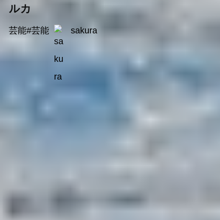
ルカ
芸能
#
芸能
sakura