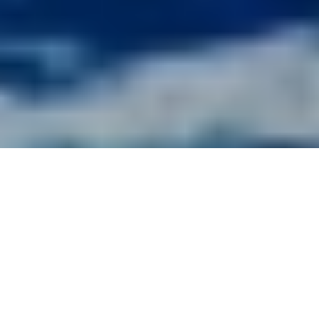
ほーむ
芸能
元ももクロ 高城れにスピード離
Facebook
X(旧:Twitter)
はてブ
LINE
Pocket