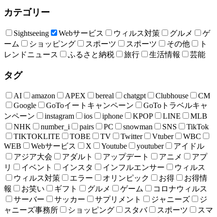
カテゴリー
Sightseeing
Webサービス
ウィルス対策
グルメ
ゲ
ーム
ショッピング
スポーツ
スポーツ
その他
ト
レンドニュース
ふるさと納税
旅行
生活情報
芸能
タグ
AI
amazon
APEX
bereal
chatgpt
Clubhouse
CM
Google
GoToイートキャンペーン
GoToトラベルキャ
ンペーン
instagram
ios
iphone
KPOP
LINE
MLB
NHK
number_i
pairs
PC
snowman
SNS
TikTok
TIKTOKLITE
TOBE
TV
Twitter
Vtuber
WBC
WEB
Webサービス
X
Youtube
youtuber
アイドル
アジア大会
アダルト
アップデート
アニメ
アプ
リ
イベント
インスタ
インフルエンサー
ウィルス
ウィルス対策
エラー
オリンピック
お得
お得情
報
お笑い
ギフト
グルメ
ゲーム
コロナウィルス
サーバー
サッカー
サプリメント
ジャニーズ
ジ
ャニーズ事務所
ショッピング
スタバ
スポーツ
スマ