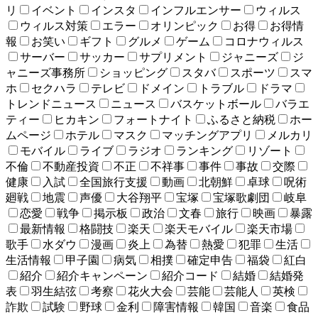
リ
イベント
インスタ
インフルエンサー
ウィルス
ウィルス対策
エラー
オリンピック
お得
お得情
報
お笑い
ギフト
グルメ
ゲーム
コロナウィルス
サーバー
サッカー
サプリメント
ジャニーズ
ジ
ャニーズ事務所
ショッピング
スタバ
スポーツ
スマ
ホ
セクハラ
テレビ
ドメイン
トラブル
ドラマ
トレンドニュース
ニュース
バスケットボール
バラエ
ティー
ヒカキン
フォートナイト
ふるさと納税
ホー
ムページ
ホテル
マスク
マッチングアプリ
メルカリ
モバイル
ライブ
ラジオ
ランキング
リゾート
不倫
不動産投資
不正
不祥事
事件
事故
交際
健康
入試
全国旅行支援
動画
北朝鮮
卓球
呪術
廻戦
地震
声優
大谷翔平
宝塚
宝塚歌劇団
岐阜
恋愛
戦争
掲示板
政治
文春
旅行
映画
暴露
最新情報
格闘技
楽天
楽天モバイル
楽天市場
歌手
水ダウ
漫画
炎上
為替
熱愛
犯罪
生活
生活情報
甲子園
病気
相撲
確定申告
福袋
紅白
紹介
紹介キャンペーン
紹介コード
結婚
結婚発
表
羽生結弦
考察
花火大会
芸能
芸能人
英検
詐欺
試験
野球
金利
障害情報
韓国
音楽
食品