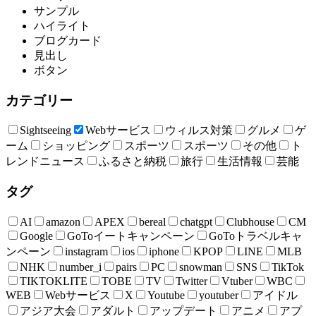
サンプル
ハイライト
ブログカード
見出し
ボタン
カテゴリー
Sightseeing
Webサービス
ウィルス対策
グルメ
ゲ
ーム
ショッピング
スポーツ
スポーツ
その他
ト
レンドニュース
ふるさと納税
旅行
生活情報
芸能
タグ
AI
amazon
APEX
bereal
chatgpt
Clubhouse
CM
Google
GoToイートキャンペーン
GoToトラベルキャ
ンペーン
instagram
ios
iphone
KPOP
LINE
MLB
NHK
number_i
pairs
PC
snowman
SNS
TikTok
TIKTOKLITE
TOBE
TV
Twitter
Vtuber
WBC
WEB
Webサービス
X
Youtube
youtuber
アイドル
アジア大会
アダルト
アップデート
アニメ
アプ