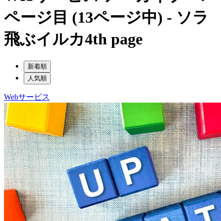
ページ目 (13ページ中) - ソラ
飛ぶイルカ
4th page
新着順
人気順
Webサービス