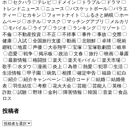
ホ
セクハラ
テレビ
ドメイン
トラブル
ドラマ
トレンドニュース
ニュース
バスケットボール
バラエ
ティー
ヒカキン
フォートナイト
ふるさと納税
ホー
ムページ
ホテル
マスク
マッチングアプリ
メルカリ
モバイル
ライブ
ラジオ
ランキング
リゾート
不倫
不動産投資
不正
不祥事
事件
事故
交際
健康
入試
全国旅行支援
動画
北朝鮮
卓球
呪術
廻戦
地震
声優
大谷翔平
宝塚
宝塚歌劇団
岐阜
恋愛
戦争
掲示板
政治
文春
旅行
映画
暴露
最新情報
格闘技
楽天
楽天モバイル
楽天市場
歌手
水ダウ
漫画
炎上
為替
熱愛
犯罪
生活
生活情報
甲子園
病気
相撲
確定申告
福袋
紅白
紹介
紹介キャンペーン
紹介コード
結婚
結婚発
表
羽生結弦
考察
花火大会
芸能
芸能人
英検
詐欺
試験
野球
金利
障害情報
韓国
音楽
食品
ロス
投稿者