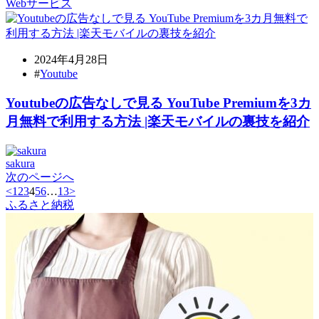
Webサービス
2024年4月28日
#
Youtube
Youtubeの広告なしで見る YouTube Premiumを3カ
月無料で利用する方法 |楽天モバイルの裏技を紹介
sakura
次のページへ
<
1
2
3
4
5
6
…
13
>
ふるさと納税