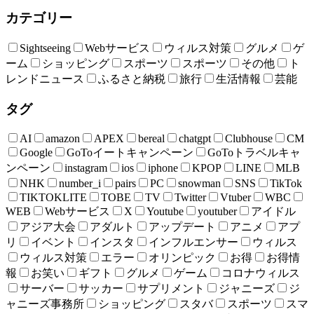
カテゴリー
Sightseeing
Webサービス
ウィルス対策
グルメ
ゲ
ーム
ショッピング
スポーツ
スポーツ
その他
ト
レンドニュース
ふるさと納税
旅行
生活情報
芸能
タグ
AI
amazon
APEX
bereal
chatgpt
Clubhouse
CM
Google
GoToイートキャンペーン
GoToトラベルキャ
ンペーン
instagram
ios
iphone
KPOP
LINE
MLB
NHK
number_i
pairs
PC
snowman
SNS
TikTok
TIKTOKLITE
TOBE
TV
Twitter
Vtuber
WBC
WEB
Webサービス
X
Youtube
youtuber
アイドル
アジア大会
アダルト
アップデート
アニメ
アプ
リ
イベント
インスタ
インフルエンサー
ウィルス
ウィルス対策
エラー
オリンピック
お得
お得情
報
お笑い
ギフト
グルメ
ゲーム
コロナウィルス
サーバー
サッカー
サプリメント
ジャニーズ
ジ
ャニーズ事務所
ショッピング
スタバ
スポーツ
スマ