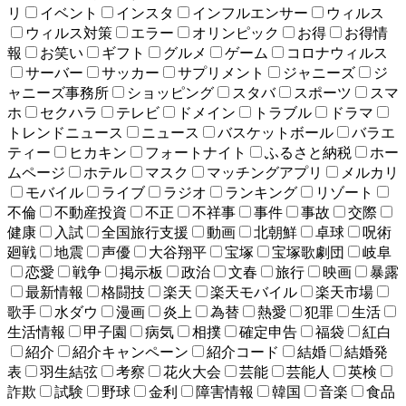
リ
イベント
インスタ
インフルエンサー
ウィルス
ウィルス対策
エラー
オリンピック
お得
お得情
報
お笑い
ギフト
グルメ
ゲーム
コロナウィルス
サーバー
サッカー
サプリメント
ジャニーズ
ジ
ャニーズ事務所
ショッピング
スタバ
スポーツ
スマ
ホ
セクハラ
テレビ
ドメイン
トラブル
ドラマ
トレンドニュース
ニュース
バスケットボール
バラエ
ティー
ヒカキン
フォートナイト
ふるさと納税
ホー
ムページ
ホテル
マスク
マッチングアプリ
メルカリ
モバイル
ライブ
ラジオ
ランキング
リゾート
不倫
不動産投資
不正
不祥事
事件
事故
交際
健康
入試
全国旅行支援
動画
北朝鮮
卓球
呪術
廻戦
地震
声優
大谷翔平
宝塚
宝塚歌劇団
岐阜
恋愛
戦争
掲示板
政治
文春
旅行
映画
暴露
最新情報
格闘技
楽天
楽天モバイル
楽天市場
歌手
水ダウ
漫画
炎上
為替
熱愛
犯罪
生活
生活情報
甲子園
病気
相撲
確定申告
福袋
紅白
紹介
紹介キャンペーン
紹介コード
結婚
結婚発
表
羽生結弦
考察
花火大会
芸能
芸能人
英検
詐欺
試験
野球
金利
障害情報
韓国
音楽
食品