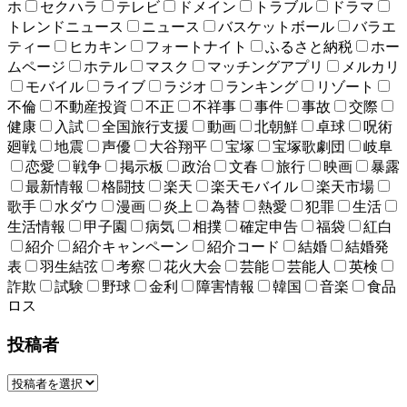
ホ
セクハラ
テレビ
ドメイン
トラブル
ドラマ
トレンドニュース
ニュース
バスケットボール
バラエ
ティー
ヒカキン
フォートナイト
ふるさと納税
ホー
ムページ
ホテル
マスク
マッチングアプリ
メルカリ
モバイル
ライブ
ラジオ
ランキング
リゾート
不倫
不動産投資
不正
不祥事
事件
事故
交際
健康
入試
全国旅行支援
動画
北朝鮮
卓球
呪術
廻戦
地震
声優
大谷翔平
宝塚
宝塚歌劇団
岐阜
恋愛
戦争
掲示板
政治
文春
旅行
映画
暴露
最新情報
格闘技
楽天
楽天モバイル
楽天市場
歌手
水ダウ
漫画
炎上
為替
熱愛
犯罪
生活
生活情報
甲子園
病気
相撲
確定申告
福袋
紅白
紹介
紹介キャンペーン
紹介コード
結婚
結婚発
表
羽生結弦
考察
花火大会
芸能
芸能人
英検
詐欺
試験
野球
金利
障害情報
韓国
音楽
食品
ロス
投稿者