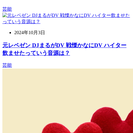
芸能
2024年10月3日
元レペゼン DJまるがDV 戦慄かなにDV ハイター
飲ませたっていう音源は？
芸能