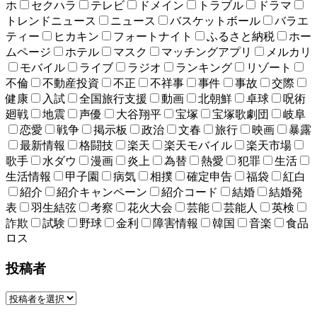
ホ
セクハラ
テレビ
ドメイン
トラブル
ドラマ
トレンドニュース
ニュース
バスケットボール
バラエ
ティー
ヒカキン
フォートナイト
ふるさと納税
ホー
ムページ
ホテル
マスク
マッチングアプリ
メルカリ
モバイル
ライブ
ラジオ
ランキング
リゾート
不倫
不動産投資
不正
不祥事
事件
事故
交際
健康
入試
全国旅行支援
動画
北朝鮮
卓球
呪術
廻戦
地震
声優
大谷翔平
宝塚
宝塚歌劇団
岐阜
恋愛
戦争
掲示板
政治
文春
旅行
映画
暴露
最新情報
格闘技
楽天
楽天モバイル
楽天市場
歌手
水ダウ
漫画
炎上
為替
熱愛
犯罪
生活
生活情報
甲子園
病気
相撲
確定申告
福袋
紅白
紹介
紹介キャンペーン
紹介コード
結婚
結婚発
表
羽生結弦
考察
花火大会
芸能
芸能人
英検
詐欺
試験
野球
金利
障害情報
韓国
音楽
食品
ロス
投稿者