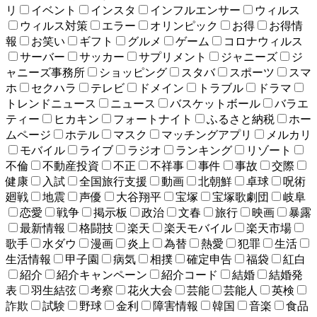
リ
イベント
インスタ
インフルエンサー
ウィルス
ウィルス対策
エラー
オリンピック
お得
お得情
報
お笑い
ギフト
グルメ
ゲーム
コロナウィルス
サーバー
サッカー
サプリメント
ジャニーズ
ジ
ャニーズ事務所
ショッピング
スタバ
スポーツ
スマ
ホ
セクハラ
テレビ
ドメイン
トラブル
ドラマ
トレンドニュース
ニュース
バスケットボール
バラエ
ティー
ヒカキン
フォートナイト
ふるさと納税
ホー
ムページ
ホテル
マスク
マッチングアプリ
メルカリ
モバイル
ライブ
ラジオ
ランキング
リゾート
不倫
不動産投資
不正
不祥事
事件
事故
交際
健康
入試
全国旅行支援
動画
北朝鮮
卓球
呪術
廻戦
地震
声優
大谷翔平
宝塚
宝塚歌劇団
岐阜
恋愛
戦争
掲示板
政治
文春
旅行
映画
暴露
最新情報
格闘技
楽天
楽天モバイル
楽天市場
歌手
水ダウ
漫画
炎上
為替
熱愛
犯罪
生活
生活情報
甲子園
病気
相撲
確定申告
福袋
紅白
紹介
紹介キャンペーン
紹介コード
結婚
結婚発
表
羽生結弦
考察
花火大会
芸能
芸能人
英検
詐欺
試験
野球
金利
障害情報
韓国
音楽
食品