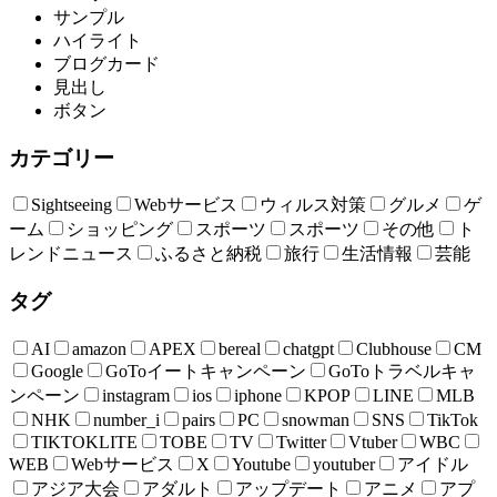
サンプル
ハイライト
ブログカード
見出し
ボタン
カテゴリー
Sightseeing
Webサービス
ウィルス対策
グルメ
ゲ
ーム
ショッピング
スポーツ
スポーツ
その他
ト
レンドニュース
ふるさと納税
旅行
生活情報
芸能
タグ
AI
amazon
APEX
bereal
chatgpt
Clubhouse
CM
Google
GoToイートキャンペーン
GoToトラベルキャ
ンペーン
instagram
ios
iphone
KPOP
LINE
MLB
NHK
number_i
pairs
PC
snowman
SNS
TikTok
TIKTOKLITE
TOBE
TV
Twitter
Vtuber
WBC
WEB
Webサービス
X
Youtube
youtuber
アイドル
アジア大会
アダルト
アップデート
アニメ
アプ