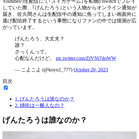
Youtubeの生配信にて｢スイカゲーム｣を私物のswitchでプレイ
していた際、｢げんたろう｣という人物からオンライン通知が
届き、佐久間さんは生配信中の通知に焦ってしまい画面外に
逃げ配信終了するという事態になりファンの中では憶測が広
がっています。
げんたろう、大丈夫？
誰？
さっくんって。
心配なんだけど。
pic.twitter.com/ZfVNl7doWW
— こよこよ (@koyo2_777)
October 20, 2023
目次
1.
げんたろうは誰なのか？
2.
姉街は一般人なの？
げんたろうは誰なのか？