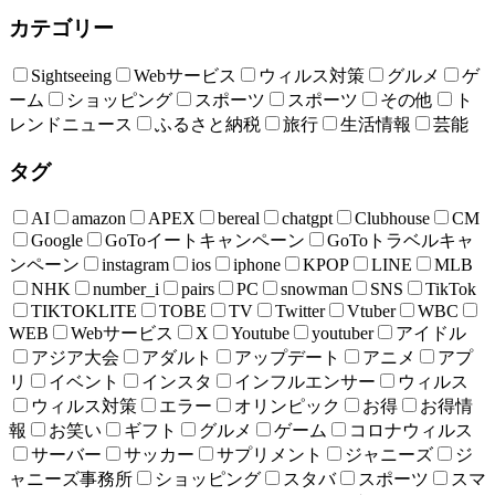
カテゴリー
Sightseeing
Webサービス
ウィルス対策
グルメ
ゲ
ーム
ショッピング
スポーツ
スポーツ
その他
ト
レンドニュース
ふるさと納税
旅行
生活情報
芸能
タグ
AI
amazon
APEX
bereal
chatgpt
Clubhouse
CM
Google
GoToイートキャンペーン
GoToトラベルキャ
ンペーン
instagram
ios
iphone
KPOP
LINE
MLB
NHK
number_i
pairs
PC
snowman
SNS
TikTok
TIKTOKLITE
TOBE
TV
Twitter
Vtuber
WBC
WEB
Webサービス
X
Youtube
youtuber
アイドル
アジア大会
アダルト
アップデート
アニメ
アプ
リ
イベント
インスタ
インフルエンサー
ウィルス
ウィルス対策
エラー
オリンピック
お得
お得情
報
お笑い
ギフト
グルメ
ゲーム
コロナウィルス
サーバー
サッカー
サプリメント
ジャニーズ
ジ
ャニーズ事務所
ショッピング
スタバ
スポーツ
スマ