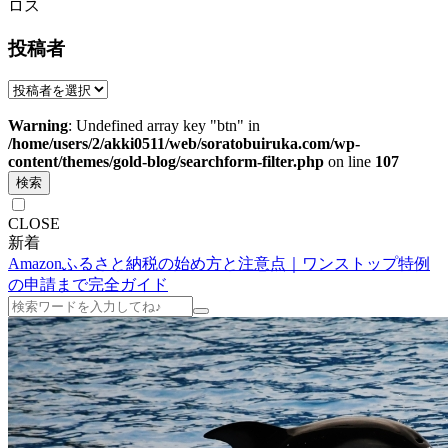
ロス
投稿者
Warning
: Undefined array key "btn" in
/home/users/2/akki0511/web/soratobuiruka.com/wp-
content/themes/gold-blog/searchform-filter.php
on line
107
検索
CLOSE
新着
Amazonふるさと納税の始め方と注意点｜ワンストップ特例
の申請まで完全ガイド