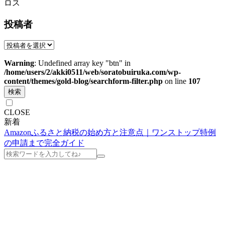
ロス
投稿者
Warning
: Undefined array key "btn" in
/home/users/2/akki0511/web/soratobuiruka.com/wp-
content/themes/gold-blog/searchform-filter.php
on line
107
検索
CLOSE
新着
Amazonふるさと納税の始め方と注意点｜ワンストップ特例
の申請まで完全ガイド