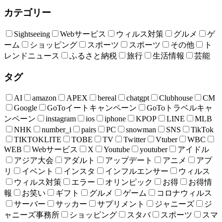
カテゴリー
Sightseeing
Webサービス
ウィルス対策
グルメ
ゲ
ーム
ショッピング
スポーツ
スポーツ
その他
ト
レンドニュース
ふるさと納税
旅行
生活情報
芸能
タグ
AI
amazon
APEX
bereal
chatgpt
Clubhouse
CM
Google
GoToイートキャンペーン
GoToトラベルキャ
ンペーン
instagram
ios
iphone
KPOP
LINE
MLB
NHK
number_i
pairs
PC
snowman
SNS
TikTok
TIKTOKLITE
TOBE
TV
Twitter
Vtuber
WBC
WEB
Webサービス
X
Youtube
youtuber
アイドル
アジア大会
アダルト
アップデート
アニメ
アプ
リ
イベント
インスタ
インフルエンサー
ウィルス
ウィルス対策
エラー
オリンピック
お得
お得情
報
お笑い
ギフト
グルメ
ゲーム
コロナウィルス
サーバー
サッカー
サプリメント
ジャニーズ
ジ
ャニーズ事務所
ショッピング
スタバ
スポーツ
スマ