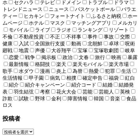
ホ
セクハラ
テレビ
ドメイン
トラブル
ドラマ
トレンドニュース
ニュース
バスケットボール
バラエ
ティー
ヒカキン
フォートナイト
ふるさと納税
ホー
ムページ
ホテル
マスク
マッチングアプリ
メルカリ
モバイル
ライブ
ラジオ
ランキング
リゾート
不倫
不動産投資
不正
不祥事
事件
事故
交際
健康
入試
全国旅行支援
動画
北朝鮮
卓球
呪術
廻戦
地震
声優
大谷翔平
宝塚
宝塚歌劇団
岐阜
恋愛
戦争
掲示板
政治
文春
旅行
映画
暴露
最新情報
格闘技
楽天
楽天モバイル
楽天市場
歌手
水ダウ
漫画
炎上
為替
熱愛
犯罪
生活
生活情報
甲子園
病気
相撲
確定申告
福袋
紅白
紹介
紹介キャンペーン
紹介コード
結婚
結婚発
表
羽生結弦
考察
花火大会
芸能
芸能人
英検
詐欺
試験
野球
金利
障害情報
韓国
音楽
食品
ロス
投稿者