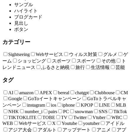
サンプル
ハイライト
ブログカード
見出し
ボタン
カテゴリー
Sightseeing
Webサービス
ウィルス対策
グルメ
ゲ
ーム
ショッピング
スポーツ
スポーツ
その他
ト
レンドニュース
ふるさと納税
旅行
生活情報
芸能
タグ
AI
amazon
APEX
bereal
chatgpt
Clubhouse
CM
Google
GoToイートキャンペーン
GoToトラベルキャ
ンペーン
instagram
ios
iphone
KPOP
LINE
MLB
NHK
number_i
pairs
PC
snowman
SNS
TikTok
TIKTOKLITE
TOBE
TV
Twitter
Vtuber
WBC
WEB
Webサービス
X
Youtube
youtuber
アイドル
アジア大会
アダルト
アップデート
アニメ
アプ