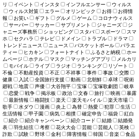
リ
イベント
インスタ
インフルエンサー
ウィルス
ウィルス対策
エラー
オリンピック
お得
お得情
報
お笑い
ギフト
グルメ
ゲーム
コロナウィルス
サーバー
サッカー
サプリメント
ジャニーズ
ジ
ャニーズ事務所
ショッピング
スタバ
スポーツ
スマ
ホ
セクハラ
テレビ
ドメイン
トラブル
ドラマ
トレンドニュース
ニュース
バスケットボール
バラエ
ティー
ヒカキン
フォートナイト
ふるさと納税
ホー
ムページ
ホテル
マスク
マッチングアプリ
メルカリ
モバイル
ライブ
ラジオ
ランキング
リゾート
不倫
不動産投資
不正
不祥事
事件
事故
交際
健康
入試
全国旅行支援
動画
北朝鮮
卓球
呪術
廻戦
地震
声優
大谷翔平
宝塚
宝塚歌劇団
岐阜
恋愛
戦争
掲示板
政治
文春
旅行
映画
暴露
最新情報
格闘技
楽天
楽天モバイル
楽天市場
歌手
水ダウ
漫画
炎上
為替
熱愛
犯罪
生活
生活情報
甲子園
病気
相撲
確定申告
福袋
紅白
紹介
紹介キャンペーン
紹介コード
結婚
結婚発
表
羽生結弦
考察
花火大会
芸能
芸能人
英検
詐欺
試験
野球
金利
障害情報
韓国
音楽
食品