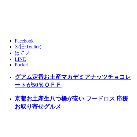
ギフトランド 楽天市場店
Facebook
X(旧:Twitter)
はてブ
LINE
Pocket
グアム定番お土産マカデミアナッツチョコレ
ートが50％ＯＦＦ
京都お土産生八つ橋が安い フードロス 応援
お取り寄せグルメ