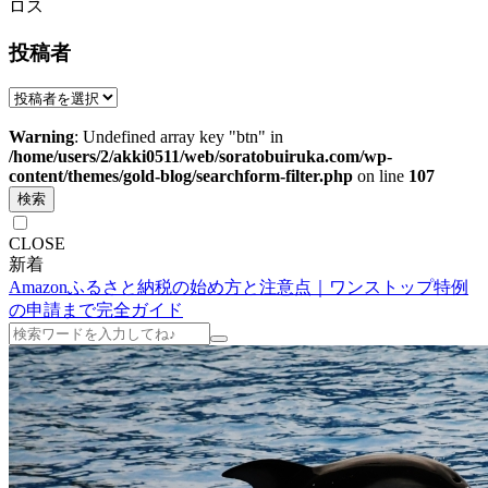
ロス
投稿者
Warning
: Undefined array key "btn" in
/home/users/2/akki0511/web/soratobuiruka.com/wp-
content/themes/gold-blog/searchform-filter.php
on line
107
検索
CLOSE
新着
Amazonふるさと納税の始め方と注意点｜ワンストップ特例
の申請まで完全ガイド