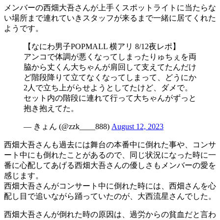
メンバーの西畑大吾さんが上手くスポットライトに当たらな
い場所まで連れていきスタッフが来るまで一緒に居てくれた
ようです。
【なにわ男子POPMALL 横アリ 8/12夜レポ】
アンコで体調が悪くなってしまったりゅちぇを両
脇から丈くん大ちゃんが肩回して支えてたんだけ
ど階段降りて立てなくなってしまって、どうにか
2人で立ち上がらせようとしてたけど、ダメで。
セット内の階段に連れて行って大ちゃんがずっと
抱き抱えてた。
— きょん (@zzk____888)
August 12, 2023
西畑大吾さんも過去には舞台の本番中に倒れた事や、コンサ
ート中にも倒れたことがあるので、同じ状況になった時に一
番に心配してあげる西畑大吾さんの優しさもメンバーの愛を
感じます。
西畑大吾さんがコンサート中に倒れた時には、西畑さんを心
配し目で追いながら踊っていたのが、大西流星さんでした。
西畑大吾さんが倒れた時の原因は、過労からの貧血だと言わ