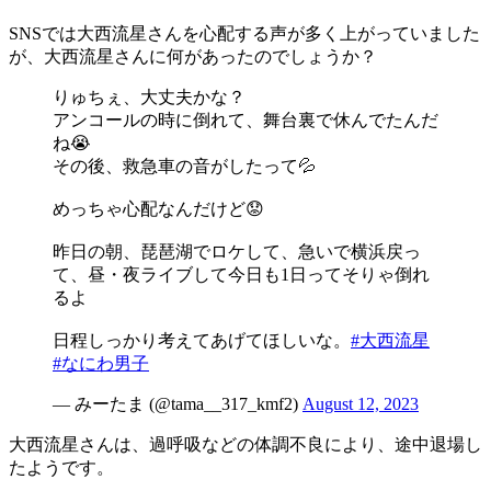
SNSでは大西流星さんを心配する声が多く上がっていました
が、大西流星さんに何があったのでしょうか？
りゅちぇ、大丈夫かな？
アンコールの時に倒れて、舞台裏で休んでたんだ
ね😭
その後、救急車の音がしたって💦
めっちゃ心配なんだけど😟
昨日の朝、琵琶湖でロケして、急いで横浜戻っ
て、昼・夜ライブして今日も1日ってそりゃ倒れ
るよ
日程しっかり考えてあげてほしいな。
#大西流星
#なにわ男子
— みーたま (@tama__317_kmf2)
August 12, 2023
大西流星さんは、過呼吸などの体調不良により、途中退場し
たようです。