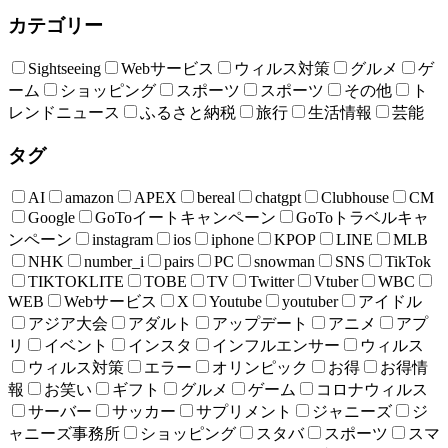
カテゴリー
Sightseeing
Webサービス
ウィルス対策
グルメ
ゲ
ーム
ショッピング
スポーツ
スポーツ
その他
ト
レンドニュース
ふるさと納税
旅行
生活情報
芸能
タグ
AI
amazon
APEX
bereal
chatgpt
Clubhouse
CM
Google
GoToイートキャンペーン
GoToトラベルキャ
ンペーン
instagram
ios
iphone
KPOP
LINE
MLB
NHK
number_i
pairs
PC
snowman
SNS
TikTok
TIKTOKLITE
TOBE
TV
Twitter
Vtuber
WBC
WEB
Webサービス
X
Youtube
youtuber
アイドル
アジア大会
アダルト
アップデート
アニメ
アプ
リ
イベント
インスタ
インフルエンサー
ウィルス
ウィルス対策
エラー
オリンピック
お得
お得情
報
お笑い
ギフト
グルメ
ゲーム
コロナウィルス
サーバー
サッカー
サプリメント
ジャニーズ
ジ
ャニーズ事務所
ショッピング
スタバ
スポーツ
スマ