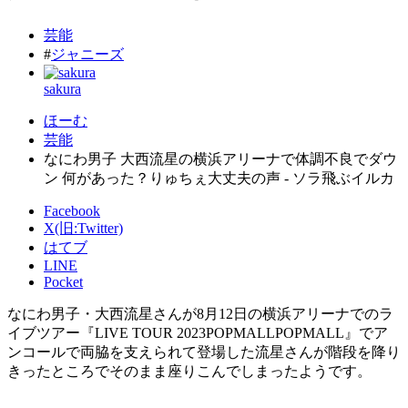
芸能
#
ジャニーズ
sakura
ほーむ
芸能
なにわ男子 大西流星の横浜アリーナで体調不良でダウ
ン 何があった？りゅちぇ大丈夫の声 - ソラ飛ぶイルカ
Facebook
X(旧:Twitter)
はてブ
LINE
Pocket
なにわ男子・大西流星さんが8月12日の横浜アリーナでのラ
イブツアー『LIVE TOUR 2023POPMALLPOPMALL』でア
ンコールで両脇を支えられて登場した流星さんが階段を降り
きったところでそのまま座りこんでしまったようです。