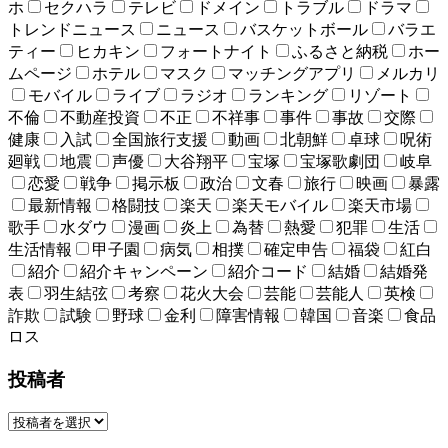
ホ
セクハラ
テレビ
ドメイン
トラブル
ドラマ
トレンドニュース
ニュース
バスケットボール
バラエ
ティー
ヒカキン
フォートナイト
ふるさと納税
ホー
ムページ
ホテル
マスク
マッチングアプリ
メルカリ
モバイル
ライブ
ラジオ
ランキング
リゾート
不倫
不動産投資
不正
不祥事
事件
事故
交際
健康
入試
全国旅行支援
動画
北朝鮮
卓球
呪術
廻戦
地震
声優
大谷翔平
宝塚
宝塚歌劇団
岐阜
恋愛
戦争
掲示板
政治
文春
旅行
映画
暴露
最新情報
格闘技
楽天
楽天モバイル
楽天市場
歌手
水ダウ
漫画
炎上
為替
熱愛
犯罪
生活
生活情報
甲子園
病気
相撲
確定申告
福袋
紅白
紹介
紹介キャンペーン
紹介コード
結婚
結婚発
表
羽生結弦
考察
花火大会
芸能
芸能人
英検
詐欺
試験
野球
金利
障害情報
韓国
音楽
食品
ロス
投稿者