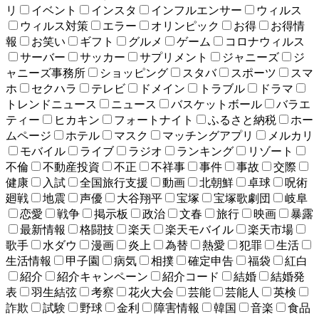
リ
イベント
インスタ
インフルエンサー
ウィルス
ウィルス対策
エラー
オリンピック
お得
お得情
報
お笑い
ギフト
グルメ
ゲーム
コロナウィルス
サーバー
サッカー
サプリメント
ジャニーズ
ジ
ャニーズ事務所
ショッピング
スタバ
スポーツ
スマ
ホ
セクハラ
テレビ
ドメイン
トラブル
ドラマ
トレンドニュース
ニュース
バスケットボール
バラエ
ティー
ヒカキン
フォートナイト
ふるさと納税
ホー
ムページ
ホテル
マスク
マッチングアプリ
メルカリ
モバイル
ライブ
ラジオ
ランキング
リゾート
不倫
不動産投資
不正
不祥事
事件
事故
交際
健康
入試
全国旅行支援
動画
北朝鮮
卓球
呪術
廻戦
地震
声優
大谷翔平
宝塚
宝塚歌劇団
岐阜
恋愛
戦争
掲示板
政治
文春
旅行
映画
暴露
最新情報
格闘技
楽天
楽天モバイル
楽天市場
歌手
水ダウ
漫画
炎上
為替
熱愛
犯罪
生活
生活情報
甲子園
病気
相撲
確定申告
福袋
紅白
紹介
紹介キャンペーン
紹介コード
結婚
結婚発
表
羽生結弦
考察
花火大会
芸能
芸能人
英検
詐欺
試験
野球
金利
障害情報
韓国
音楽
食品