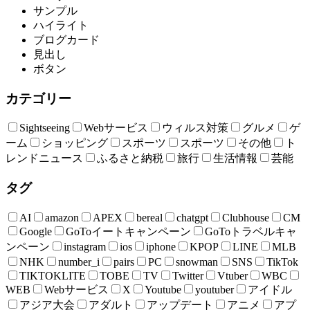
サンプル
ハイライト
ブログカード
見出し
ボタン
カテゴリー
Sightseeing
Webサービス
ウィルス対策
グルメ
ゲ
ーム
ショッピング
スポーツ
スポーツ
その他
ト
レンドニュース
ふるさと納税
旅行
生活情報
芸能
タグ
AI
amazon
APEX
bereal
chatgpt
Clubhouse
CM
Google
GoToイートキャンペーン
GoToトラベルキャ
ンペーン
instagram
ios
iphone
KPOP
LINE
MLB
NHK
number_i
pairs
PC
snowman
SNS
TikTok
TIKTOKLITE
TOBE
TV
Twitter
Vtuber
WBC
WEB
Webサービス
X
Youtube
youtuber
アイドル
アジア大会
アダルト
アップデート
アニメ
アプ