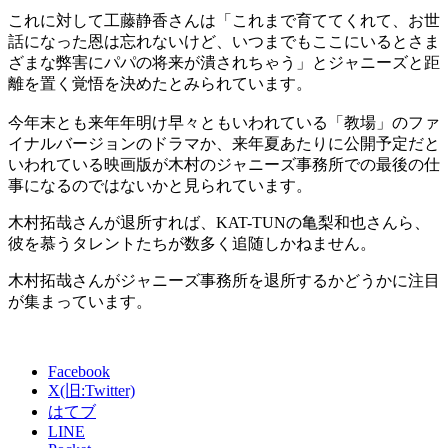
これに対して工藤静香さんは「これまで育ててくれて、お世
話になった恩は忘れないけど、いつまでもここにいるとさま
ざまな弊害にパパの将来が潰されちゃう」とジャニーズと距
離を置く覚悟を決めたとみられています。
今年末とも来年年明け早々ともいわれている「教場」のファ
イナルバージョンのドラマか、来年夏あたりに公開予定だと
いわれている映画版が木村のジャニーズ事務所での最後の仕
事になるのではないかと見られています。
木村拓哉さんが退所すれば、KAT-TUNの亀梨和也さんら、
彼を慕うタレントたちが数多く追随しかねません。
木村拓哉さんがジャニーズ事務所を退所するかどうかに注目
が集まっています。
Facebook
X(旧:Twitter)
はてブ
LINE