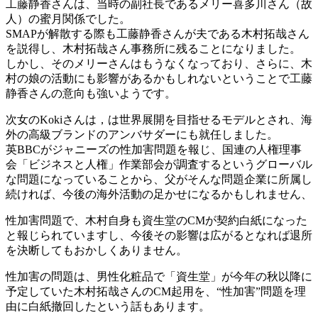
工藤静香さんは、当時の副社長であるメリー喜多川さん（故
人）の蜜月関係でした。
SMAPが解散する際も工藤静香さんが夫である木村拓哉さん
を説得し、木村拓哉さん事務所に残ることになりました。
しかし、そのメリーさんはもうなくなっており、さらに、木
村の娘の活動にも影響があるかもしれないということで工藤
静香さんの意向も強いようです。
次女のKokiさんは，は世界展開を目指せるモデルとされ、海
外の高級ブランドのアンバサダーにも就任しました。
英BBCがジャニーズの性加害問題を報じ、国連の人権理事
会「ビジネスと人権」作業部会が調査するというグローバル
な問題になっていることから、父がそんな問題企業に所属し
続ければ、今後の海外活動の足かせになるかもしれません、
性加害問題で、木村自身も資生堂のCMが契約白紙になった
と報じられていますし、今後その影響は広がるとなれば退所
を決断してもおかしくありません。
性加害の問題は、男性化粧品で「資生堂」が今年の秋以降に
予定していた木村拓哉さんのCM起用を、“性加害”問題を理
由に白紙撤回したという話もあります。