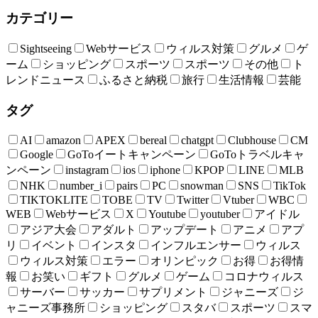
カテゴリー
Sightseeing
Webサービス
ウィルス対策
グルメ
ゲ
ーム
ショッピング
スポーツ
スポーツ
その他
ト
レンドニュース
ふるさと納税
旅行
生活情報
芸能
タグ
AI
amazon
APEX
bereal
chatgpt
Clubhouse
CM
Google
GoToイートキャンペーン
GoToトラベルキャ
ンペーン
instagram
ios
iphone
KPOP
LINE
MLB
NHK
number_i
pairs
PC
snowman
SNS
TikTok
TIKTOKLITE
TOBE
TV
Twitter
Vtuber
WBC
WEB
Webサービス
X
Youtube
youtuber
アイドル
アジア大会
アダルト
アップデート
アニメ
アプ
リ
イベント
インスタ
インフルエンサー
ウィルス
ウィルス対策
エラー
オリンピック
お得
お得情
報
お笑い
ギフト
グルメ
ゲーム
コロナウィルス
サーバー
サッカー
サプリメント
ジャニーズ
ジ
ャニーズ事務所
ショッピング
スタバ
スポーツ
スマ