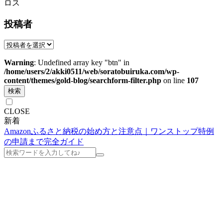
ロス
投稿者
Warning
: Undefined array key "btn" in
/home/users/2/akki0511/web/soratobuiruka.com/wp-
content/themes/gold-blog/searchform-filter.php
on line
107
検索
CLOSE
新着
Amazonふるさと納税の始め方と注意点｜ワンストップ特例
の申請まで完全ガイド