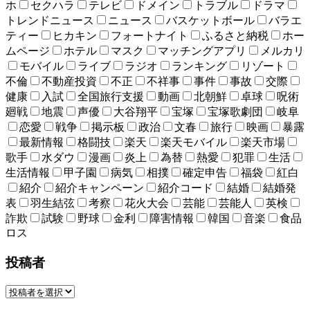
ホ
セクハラ
テレビ
ドメイン
トラブル
ドラマ
トレンドニュース
ニュース
バスケットボール
バラエ
ティー
ヒカキン
フォートナイト
ふるさと納税
ホー
ムページ
ホテル
マスク
マッチングアプリ
メルカリ
モバイル
ライブ
ラジオ
ランキング
リゾート
不倫
不動産投資
不正
不祥事
事件
事故
交際
健康
入試
全国旅行支援
動画
北朝鮮
卓球
呪術
廻戦
地震
声優
大谷翔平
宝塚
宝塚歌劇団
岐阜
恋愛
戦争
掲示板
政治
文春
旅行
映画
暴露
最新情報
格闘技
楽天
楽天モバイル
楽天市場
歌手
水ダウ
漫画
炎上
為替
熱愛
犯罪
生活
生活情報
甲子園
病気
相撲
確定申告
福袋
紅白
紹介
紹介キャンペーン
紹介コード
結婚
結婚発
表
羽生結弦
考察
花火大会
芸能
芸能人
英検
詐欺
試験
野球
金利
障害情報
韓国
音楽
食品
ロス
投稿者