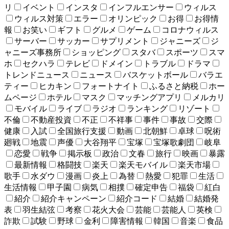
リ
イベント
インスタ
インフルエンサー
ウィルス
ウィルス対策
エラー
オリンピック
お得
お得情
報
お笑い
ギフト
グルメ
ゲーム
コロナウィルス
サーバー
サッカー
サプリメント
ジャニーズ
ジ
ャニーズ事務所
ショッピング
スタバ
スポーツ
スマ
ホ
セクハラ
テレビ
ドメイン
トラブル
ドラマ
トレンドニュース
ニュース
バスケットボール
バラエ
ティー
ヒカキン
フォートナイト
ふるさと納税
ホー
ムページ
ホテル
マスク
マッチングアプリ
メルカリ
モバイル
ライブ
ラジオ
ランキング
リゾート
不倫
不動産投資
不正
不祥事
事件
事故
交際
健康
入試
全国旅行支援
動画
北朝鮮
卓球
呪術
廻戦
地震
声優
大谷翔平
宝塚
宝塚歌劇団
岐阜
恋愛
戦争
掲示板
政治
文春
旅行
映画
暴露
最新情報
格闘技
楽天
楽天モバイル
楽天市場
歌手
水ダウ
漫画
炎上
為替
熱愛
犯罪
生活
生活情報
甲子園
病気
相撲
確定申告
福袋
紅白
紹介
紹介キャンペーン
紹介コード
結婚
結婚発
表
羽生結弦
考察
花火大会
芸能
芸能人
英検
詐欺
試験
野球
金利
障害情報
韓国
音楽
食品