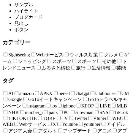
サンプル
ハイライト
ブログカード
見出し
ボタン
カテゴリー
Sightseeing
Webサービス
ウィルス対策
グルメ
ゲ
ーム
ショッピング
スポーツ
スポーツ
その他
ト
レンドニュース
ふるさと納税
旅行
生活情報
芸能
タグ
AI
amazon
APEX
bereal
chatgpt
Clubhouse
CM
Google
GoToイートキャンペーン
GoToトラベルキャ
ンペーン
instagram
ios
iphone
KPOP
LINE
MLB
NHK
number_i
pairs
PC
snowman
SNS
TikTok
TIKTOKLITE
TOBE
TV
Twitter
Vtuber
WBC
WEB
Webサービス
X
Youtube
youtuber
アイドル
アジア大会
アダルト
アップデート
アニメ
アプ