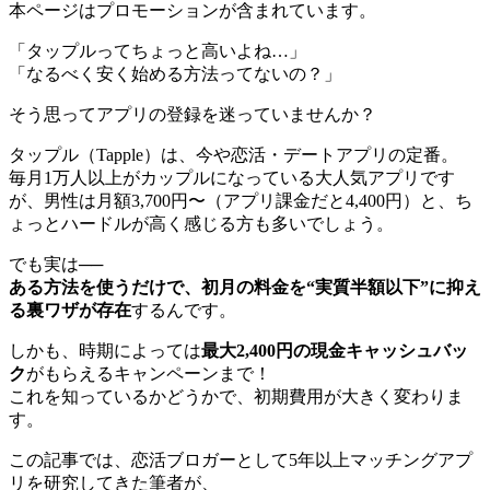
本ページはプロモーションが含まれています。
「タップルってちょっと高いよね…」
「なるべく安く始める方法ってないの？」
そう思ってアプリの登録を迷っていませんか？
タップル（Tapple）は、今や恋活・デートアプリの定番。
毎月1万人以上がカップルになっている大人気アプリです
が、男性は月額3,700円〜（アプリ課金だと4,400円）と、ち
ょっとハードルが高く感じる方も多いでしょう。
でも実は──
ある方法を使うだけで、初月の料金を“実質半額以下”に抑え
る裏ワザが存在
するんです。
しかも、時期によっては
最大2,400円の現金キャッシュバッ
ク
がもらえるキャンペーンまで！
これを知っているかどうかで、初期費用が大きく変わりま
す。
この記事では、恋活ブロガーとして5年以上マッチングアプ
リを研究してきた筆者が、