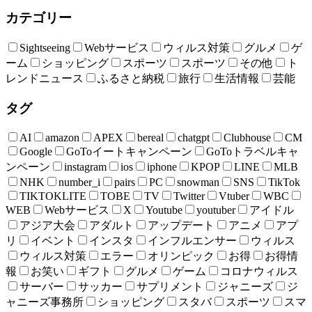
カテゴリー
Sightseeing
Webサービス
ウィルス対策
グルメ
ゲ
ーム
ショッピング
スポーツ
スポーツ
その他
ト
レンドニュース
ふるさと納税
旅行
生活情報
芸能
タグ
AI
amazon
APEX
bereal
chatgpt
Clubhouse
CM
Google
GoToイートキャンペーン
GoToトラベルキャ
ンペーン
instagram
ios
iphone
KPOP
LINE
MLB
NHK
number_i
pairs
PC
snowman
SNS
TikTok
TIKTOKLITE
TOBE
TV
Twitter
Vtuber
WBC
WEB
Webサービス
X
Youtube
youtuber
アイドル
アジア大会
アダルト
アップデート
アニメ
アプ
リ
イベント
インスタ
インフルエンサー
ウィルス
ウィルス対策
エラー
オリンピック
お得
お得情
報
お笑い
ギフト
グルメ
ゲーム
コロナウィルス
サーバー
サッカー
サプリメント
ジャニーズ
ジ
ャニーズ事務所
ショッピング
スタバ
スポーツ
スマ