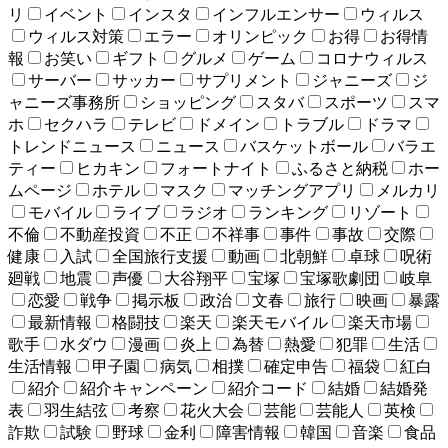
リ
イベント
インスタ
インフルエンサー
ウィルス
ウィルス対策
エラー
オリンピック
お得
お得情
報
お笑い
ギフト
グルメ
ゲーム
コロナウィルス
サーバー
サッカー
サプリメント
ジャニーズ
ジ
ャニーズ事務所
ショッピング
スタバ
スポーツ
スマ
ホ
セクハラ
テレビ
ドメイン
トラブル
ドラマ
トレンドニュース
ニュース
バスケットボール
バラエ
ティー
ヒカキン
フォートナイト
ふるさと納税
ホー
ムページ
ホテル
マスク
マッチングアプリ
メルカリ
モバイル
ライブ
ラジオ
ランキング
リゾート
不倫
不動産投資
不正
不祥事
事件
事故
交際
健康
入試
全国旅行支援
動画
北朝鮮
卓球
呪術
廻戦
地震
声優
大谷翔平
宝塚
宝塚歌劇団
岐阜
恋愛
戦争
掲示板
政治
文春
旅行
映画
暴露
最新情報
格闘技
楽天
楽天モバイル
楽天市場
歌手
水ダウ
漫画
炎上
為替
熱愛
犯罪
生活
生活情報
甲子園
病気
相撲
確定申告
福袋
紅白
紹介
紹介キャンペーン
紹介コード
結婚
結婚発
表
羽生結弦
考察
花火大会
芸能
芸能人
英検
詐欺
試験
野球
金利
障害情報
韓国
音楽
食品