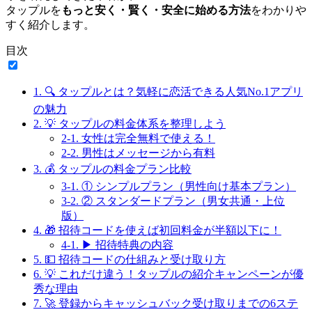
タップルを
もっと安く・賢く・安全に始める方法
をわかりや
すく紹介します。
目次
1.
🔍 タップルとは？気軽に恋活できる人気No.1アプリ
の魅力
2.
💡 タップルの料金体系を整理しよう
2-1.
女性は完全無料で使える！
2-2.
男性はメッセージから有料
3.
💰 タップルの料金プラン比較
3-1.
① シンプルプラン（男性向け基本プラン）
3-2.
② スタンダードプラン（男女共通・上位
版）
4.
🎁 招待コードを使えば初回料金が半額以下に！
4-1.
▶ 招待特典の内容
5.
💵 招待コードの仕組みと受け取り方
6.
💡 これだけ違う！タップルの紹介キャンペーンが優
秀な理由
7.
🚀 登録からキャッシュバック受け取りまでの6ステ