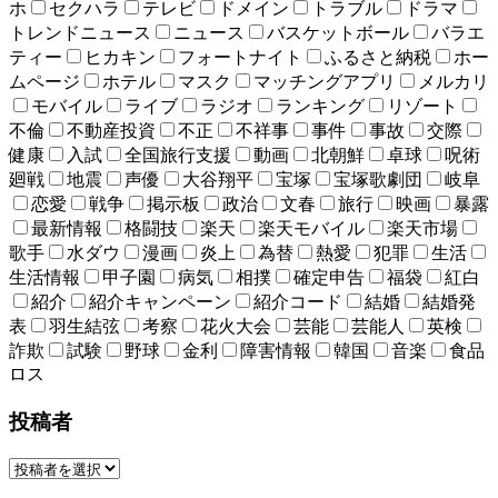
ホ
セクハラ
テレビ
ドメイン
トラブル
ドラマ
トレンドニュース
ニュース
バスケットボール
バラエ
ティー
ヒカキン
フォートナイト
ふるさと納税
ホー
ムページ
ホテル
マスク
マッチングアプリ
メルカリ
モバイル
ライブ
ラジオ
ランキング
リゾート
不倫
不動産投資
不正
不祥事
事件
事故
交際
健康
入試
全国旅行支援
動画
北朝鮮
卓球
呪術
廻戦
地震
声優
大谷翔平
宝塚
宝塚歌劇団
岐阜
恋愛
戦争
掲示板
政治
文春
旅行
映画
暴露
最新情報
格闘技
楽天
楽天モバイル
楽天市場
歌手
水ダウ
漫画
炎上
為替
熱愛
犯罪
生活
生活情報
甲子園
病気
相撲
確定申告
福袋
紅白
紹介
紹介キャンペーン
紹介コード
結婚
結婚発
表
羽生結弦
考察
花火大会
芸能
芸能人
英検
詐欺
試験
野球
金利
障害情報
韓国
音楽
食品
ロス
投稿者