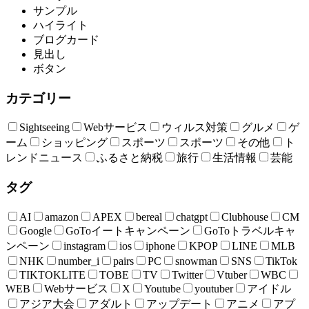
サンプル
ハイライト
ブログカード
見出し
ボタン
カテゴリー
Sightseeing
Webサービス
ウィルス対策
グルメ
ゲ
ーム
ショッピング
スポーツ
スポーツ
その他
ト
レンドニュース
ふるさと納税
旅行
生活情報
芸能
タグ
AI
amazon
APEX
bereal
chatgpt
Clubhouse
CM
Google
GoToイートキャンペーン
GoToトラベルキャ
ンペーン
instagram
ios
iphone
KPOP
LINE
MLB
NHK
number_i
pairs
PC
snowman
SNS
TikTok
TIKTOKLITE
TOBE
TV
Twitter
Vtuber
WBC
WEB
Webサービス
X
Youtube
youtuber
アイドル
アジア大会
アダルト
アップデート
アニメ
アプ