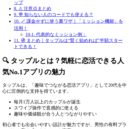
ップ
8.
⚠ 注意点まとめ
9.
💬 知らない人のコードでも使える？
10.
🪄 課金せずに使う裏ワザ｜「ミッション機能」を
活用！
10-1.
代表的なミッション例：
11.
🧭 まとめ｜タップルは“賢く始めれば”半額スター
トできる！
🔍 タップルとは？気軽に恋活できる人
気No.1アプリの魅力
タップルは、「趣味でつながる恋活アプリ」として20代を中
心に圧倒的な支持を得ています。
毎月1万人以上のカップルが誕生
スワイプ操作で直感的に使える
趣味や価値観が合う人とつながりやすい
初心者でも出会いやすい設計が魅力ですが、男性の有料プラ