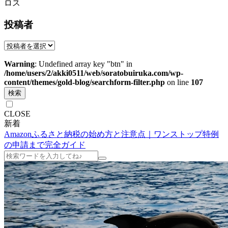
ロス
投稿者
Warning
: Undefined array key "btn" in
/home/users/2/akki0511/web/soratobuiruka.com/wp-
content/themes/gold-blog/searchform-filter.php
on line
107
検索
CLOSE
新着
Amazonふるさと納税の始め方と注意点｜ワンストップ特例
の申請まで完全ガイド