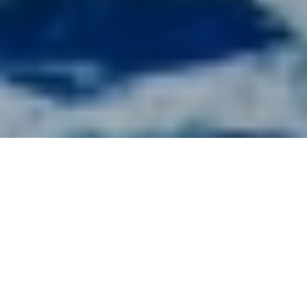
ほーむ
ウィルス対策
最悪の伝染病「ペスト」が中国とモンゴルで発生 
Facebook
X(旧:Twitter)
はてブ
LINE
Pocket
コロナウィルスの脅威が落ち着いてきている中で、最悪の伝染病
が発生したと話題になっています。