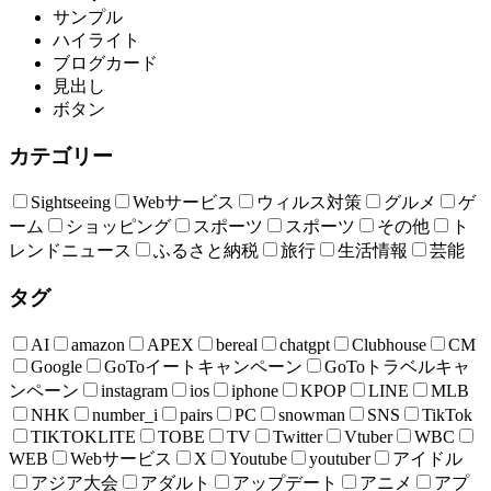
サンプル
ハイライト
ブログカード
見出し
ボタン
カテゴリー
Sightseeing
Webサービス
ウィルス対策
グルメ
ゲ
ーム
ショッピング
スポーツ
スポーツ
その他
ト
レンドニュース
ふるさと納税
旅行
生活情報
芸能
タグ
AI
amazon
APEX
bereal
chatgpt
Clubhouse
CM
Google
GoToイートキャンペーン
GoToトラベルキャ
ンペーン
instagram
ios
iphone
KPOP
LINE
MLB
NHK
number_i
pairs
PC
snowman
SNS
TikTok
TIKTOKLITE
TOBE
TV
Twitter
Vtuber
WBC
WEB
Webサービス
X
Youtube
youtuber
アイドル
アジア大会
アダルト
アップデート
アニメ
アプ