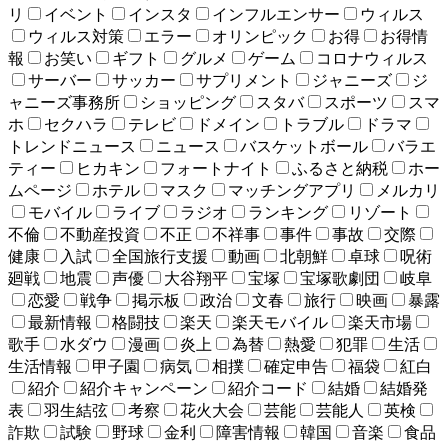
リ
イベント
インスタ
インフルエンサー
ウィルス
ウィルス対策
エラー
オリンピック
お得
お得情
報
お笑い
ギフト
グルメ
ゲーム
コロナウィルス
サーバー
サッカー
サプリメント
ジャニーズ
ジ
ャニーズ事務所
ショッピング
スタバ
スポーツ
スマ
ホ
セクハラ
テレビ
ドメイン
トラブル
ドラマ
トレンドニュース
ニュース
バスケットボール
バラエ
ティー
ヒカキン
フォートナイト
ふるさと納税
ホー
ムページ
ホテル
マスク
マッチングアプリ
メルカリ
モバイル
ライブ
ラジオ
ランキング
リゾート
不倫
不動産投資
不正
不祥事
事件
事故
交際
健康
入試
全国旅行支援
動画
北朝鮮
卓球
呪術
廻戦
地震
声優
大谷翔平
宝塚
宝塚歌劇団
岐阜
恋愛
戦争
掲示板
政治
文春
旅行
映画
暴露
最新情報
格闘技
楽天
楽天モバイル
楽天市場
歌手
水ダウ
漫画
炎上
為替
熱愛
犯罪
生活
生活情報
甲子園
病気
相撲
確定申告
福袋
紅白
紹介
紹介キャンペーン
紹介コード
結婚
結婚発
表
羽生結弦
考察
花火大会
芸能
芸能人
英検
詐欺
試験
野球
金利
障害情報
韓国
音楽
食品