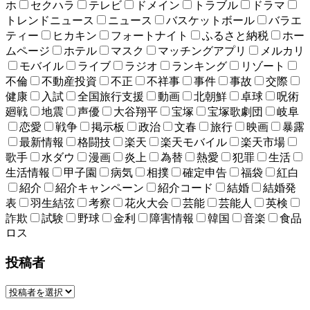
ホ
セクハラ
テレビ
ドメイン
トラブル
ドラマ
トレンドニュース
ニュース
バスケットボール
バラエ
ティー
ヒカキン
フォートナイト
ふるさと納税
ホー
ムページ
ホテル
マスク
マッチングアプリ
メルカリ
モバイル
ライブ
ラジオ
ランキング
リゾート
不倫
不動産投資
不正
不祥事
事件
事故
交際
健康
入試
全国旅行支援
動画
北朝鮮
卓球
呪術
廻戦
地震
声優
大谷翔平
宝塚
宝塚歌劇団
岐阜
恋愛
戦争
掲示板
政治
文春
旅行
映画
暴露
最新情報
格闘技
楽天
楽天モバイル
楽天市場
歌手
水ダウ
漫画
炎上
為替
熱愛
犯罪
生活
生活情報
甲子園
病気
相撲
確定申告
福袋
紅白
紹介
紹介キャンペーン
紹介コード
結婚
結婚発
表
羽生結弦
考察
花火大会
芸能
芸能人
英検
詐欺
試験
野球
金利
障害情報
韓国
音楽
食品
ロス
投稿者