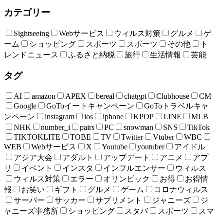
カテゴリー
Sightseeing
Webサービス
ウィルス対策
グルメ
ゲ
ーム
ショッピング
スポーツ
スポーツ
その他
ト
レンドニュース
ふるさと納税
旅行
生活情報
芸能
タグ
AI
amazon
APEX
bereal
chatgpt
Clubhouse
CM
Google
GoToイートキャンペーン
GoToトラベルキャ
ンペーン
instagram
ios
iphone
KPOP
LINE
MLB
NHK
number_i
pairs
PC
snowman
SNS
TikTok
TIKTOKLITE
TOBE
TV
Twitter
Vtuber
WBC
WEB
Webサービス
X
Youtube
youtuber
アイドル
アジア大会
アダルト
アップデート
アニメ
アプ
リ
イベント
インスタ
インフルエンサー
ウィルス
ウィルス対策
エラー
オリンピック
お得
お得情
報
お笑い
ギフト
グルメ
ゲーム
コロナウィルス
サーバー
サッカー
サプリメント
ジャニーズ
ジ
ャニーズ事務所
ショッピング
スタバ
スポーツ
スマ