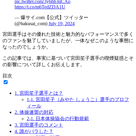
pic.twitter.com/3y6hb3qCAo
https://t.co/m6TedZDA1U
— 爆サイ.com【公式】ツイッター
(@bakusai_com)
July 19, 2024
宮田選手はその優れた技術と魅力的なパフォーマンスで多く
のファンを魅了していましたが、一体なぜこのような事態に
なったのでしょうか。
この記事では、事実に基づいて宮田笙子選手の喫煙疑惑とそ
の影響について詳しくお伝えします。
目次
1.
宮田笙子選手とは？
1-1.
宮田笙子（みやた しょうこ）選手のプロフ
ィール
2.
体操連盟の対応
2-1.
日本体操協会の行動規範
3.
宮田選手のコメント
4.
誰がバラした？