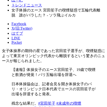
ほーむ
トレンドニュース
女子体操のエース 宮田笙子の喫煙疑惑で五輪代表離
脱 誰がバラした？ - ソラ飛ぶイルカ
Facebook
X(旧:Twitter)
はてブ
LINE
Pocket
女子体操界の期待の星であった宮田笙子選手が、喫煙疑惑に
よって東京オリンピック代表から離脱するという驚きのニュ
ースが報じられました。
【速報】体操女子のエース宮田笙子、19歳で喫煙
と飲酒が発覚！パリ五輪出場を辞退へ
日本体操協会は、記者会見を開き体操女子のパ
リ・オリンピック日本代表でエースの宮田笙子が
出場を辞退すると発表。
残念な結果だ。
#宮田笙子
#未成年の喫煙