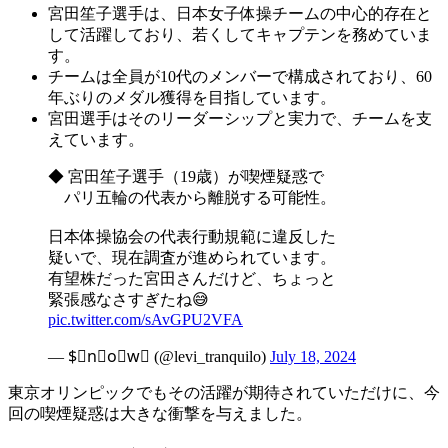
宮田笙子選手は、日本女子体操チームの中心的存在と
して活躍しており、若くしてキャプテンを務めていま
す。
チームは全員が10代のメンバーで構成されており、60
年ぶりのメダル獲得を目指しています。
宮田選手はそのリーダーシップと実力で、チームを支
えています。
◆ 宮田笙子選手（19歳）が喫煙疑惑で
パリ五輪の代表から離脱する可能性。
日本体操協会の代表行動規範に違反した
疑いで、現在調査が進められています。
有望株だった宮田さんだけど、ちょっと
緊張感なさすぎたね😅
pic.twitter.com/sAvGPU2VFA
— $⃟n⃟o⃟w⃟ (@levi_tranquilo)
July 18, 2024
東京オリンピックでもその活躍が期待されていただけに、今
回の喫煙疑惑は大きな衝撃を与えました。