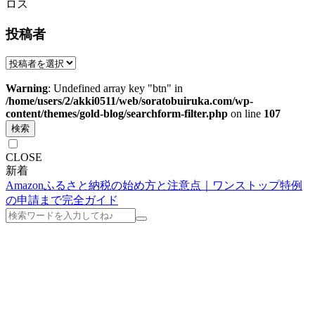
ロス
投稿者
Warning
: Undefined array key "btn" in
/home/users/2/akki0511/web/soratobuiruka.com/wp-
content/themes/gold-blog/searchform-filter.php
on line
107
検索
CLOSE
新着
Amazonふるさと納税の始め方と注意点｜ワンストップ特例
の申請まで完全ガイド