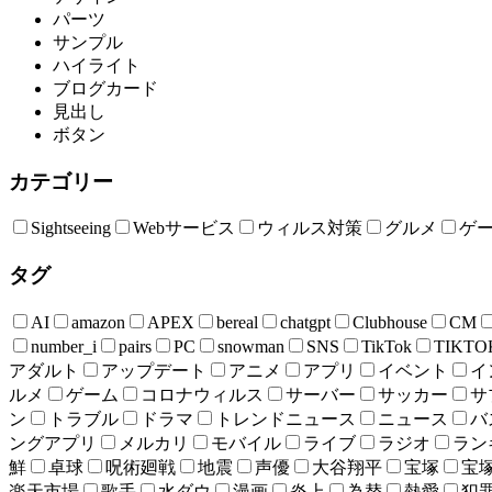
パーツ
サンプル
ハイライト
ブログカード
見出し
ボタン
カテゴリー
Sightseeing
Webサービス
ウィルス対策
グルメ
ゲ
タグ
AI
amazon
APEX
bereal
chatgpt
Clubhouse
CM
number_i
pairs
PC
snowman
SNS
TikTok
TIKTO
アダルト
アップデート
アニメ
アプリ
イベント
イ
ルメ
ゲーム
コロナウィルス
サーバー
サッカー
サ
ン
トラブル
ドラマ
トレンドニュース
ニュース
バ
ングアプリ
メルカリ
モバイル
ライブ
ラジオ
ラン
鮮
卓球
呪術廻戦
地震
声優
大谷翔平
宝塚
宝
楽天市場
歌手
水ダウ
漫画
炎上
為替
熱愛
犯