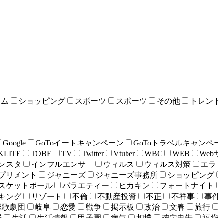
ーム
ショッピング
スポーツ
スポーツ
その他
トレン
Google
GoToイートキャンペーン
GoToトラベルキャンペ
KLITE
TOBE
TV
Twitter
Vtuber
WBC
WEB
We
ンスタ
インフルエンサー
ウィルス
ウィルス対策
エラ
プリメント
ジャニーズ
ジャニーズ事務所
ショッピング
スケットボール
バラエティー
ヒカキン
フォートナイト
キング
リゾート
不倫
不動産投資
不正
不祥事
事
塚歌劇団
岐阜
恋愛
戦争
掲示板
政治
文春
旅行
罪
生活
生活情報
甲子園
病気
相撲
確定申告
福袋