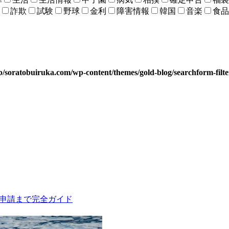
詐欺
試験
野球
金利
障害情報
韓国
音楽
食品
b/soratobuiruka.com/wp-content/themes/gold-blog/searchform-filt
の申請まで完全ガイド