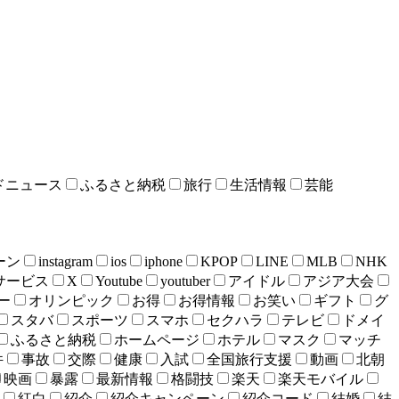
ドニュース
ふるさと納税
旅行
生活情報
芸能
ーン
instagram
ios
iphone
KPOP
LINE
MLB
NHK
bサービス
X
Youtube
youtuber
アイドル
アジア大会
ー
オリンピック
お得
お得情報
お笑い
ギフト
グ
スタバ
スポーツ
スマホ
セクハラ
テレビ
ドメイ
ふるさと納税
ホームページ
ホテル
マスク
マッチ
件
事故
交際
健康
入試
全国旅行支援
動画
北朝
映画
暴露
最新情報
格闘技
楽天
楽天モバイル
紅白
紹介
紹介キャンペーン
紹介コード
結婚
結