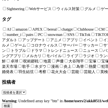
Sightseeing
Webサービス
ウィルス対策
グルメ
ゲ
タグ
AI
amazon
APEX
bereal
chatgpt
Clubhouse
CM
number_i
pairs
PC
snowman
SNS
TikTok
TIKTO
アダルト
アップデート
アニメ
アプリ
イベント
イ
ルメ
ゲーム
コロナウィルス
サーバー
サッカー
サ
ン
トラブル
ドラマ
トレンドニュース
ニュース
バ
ングアプリ
メルカリ
モバイル
ライブ
ラジオ
ラン
鮮
卓球
呪術廻戦
地震
声優
大谷翔平
宝塚
宝
楽天市場
歌手
水ダウ
漫画
炎上
為替
熱愛
犯
婚発表
羽生結弦
考察
花火大会
芸能
芸能人
英検
投稿者
Warning
: Undefined array key "btn" in
/home/users/2/akki0511/we
検索