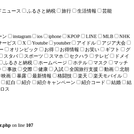
ドニュース
ふるさと納税
旅行
生活情報
芸能
ーン
instagram
ios
iphone
KPOP
LINE
MLB
NHK
bサービス
X
Youtube
youtuber
アイドル
アジア大会
ー
オリンピック
お得
お得情報
お笑い
ギフト
グ
スタバ
スポーツ
スマホ
セクハラ
テレビ
ドメイ
ふるさと納税
ホームページ
ホテル
マスク
マッチ
件
事故
交際
健康
入試
全国旅行支援
動画
北朝
映画
暴露
最新情報
格闘技
楽天
楽天モバイル
紅白
紹介
紹介キャンペーン
紹介コード
結婚
結
ロス
er.php
on line
107