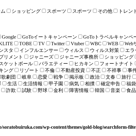
ーム
ショッピング
スポーツ
スポーツ
その他
トレン
Google
GoToイートキャンペーン
GoToトラベルキャンペ
KLITE
TOBE
TV
Twitter
Vtuber
WBC
WEB
We
ンスタ
インフルエンサー
ウィルス
ウィルス対策
エラ
プリメント
ジャニーズ
ジャニーズ事務所
ショッピング
スケットボール
バラエティー
ヒカキン
フォートナイト
キング
リゾート
不倫
不動産投資
不正
不祥事
事
塚歌劇団
岐阜
恋愛
戦争
掲示板
政治
文春
旅行
罪
生活
生活情報
甲子園
病気
相撲
確定申告
福袋
詐欺
試験
野球
金利
障害情報
韓国
音楽
食品
b/soratobuiruka.com/wp-content/themes/gold-blog/searchform-filt