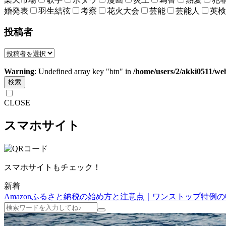
婚発表
羽生結弦
考察
花火大会
芸能
芸能人
英検
投稿者
Warning
: Undefined array key "btn" in
/home/users/2/akki0511/we
検索
CLOSE
スマホサイト
スマホサイトもチェック！
新着
Amazonふるさと納税の始め方と注意点｜ワンストップ特例