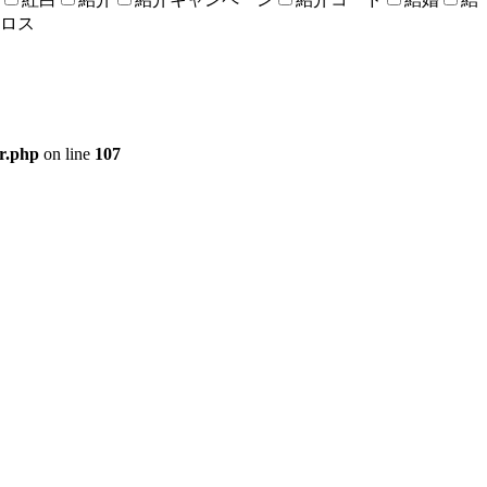
ロス
er.php
on line
107