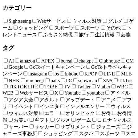
カテゴリー
Sightseeing
Webサービス
ウィルス対策
グルメ
ゲ
ーム
ショッピング
スポーツ
スポーツ
その他
ト
レンドニュース
ふるさと納税
旅行
生活情報
芸能
タグ
AI
amazon
APEX
bereal
chatgpt
Clubhouse
CM
Google
GoToイートキャンペーン
GoToトラベルキャ
ンペーン
instagram
ios
iphone
KPOP
LINE
MLB
NHK
number_i
pairs
PC
snowman
SNS
TikTok
TIKTOKLITE
TOBE
TV
Twitter
Vtuber
WBC
WEB
Webサービス
X
Youtube
youtuber
アイドル
アジア大会
アダルト
アップデート
アニメ
アプ
リ
イベント
インスタ
インフルエンサー
ウィルス
ウィルス対策
エラー
オリンピック
お得
お得情
報
お笑い
ギフト
グルメ
ゲーム
コロナウィルス
サーバー
サッカー
サプリメント
ジャニーズ
ジ
ャニーズ事務所
ショッピング
スタバ
スポーツ
スマ