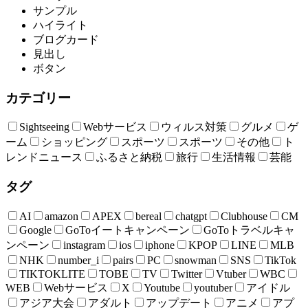
サンプル
ハイライト
ブログカード
見出し
ボタン
カテゴリー
Sightseeing
Webサービス
ウィルス対策
グルメ
ゲ
ーム
ショッピング
スポーツ
スポーツ
その他
ト
レンドニュース
ふるさと納税
旅行
生活情報
芸能
タグ
AI
amazon
APEX
bereal
chatgpt
Clubhouse
CM
Google
GoToイートキャンペーン
GoToトラベルキャ
ンペーン
instagram
ios
iphone
KPOP
LINE
MLB
NHK
number_i
pairs
PC
snowman
SNS
TikTok
TIKTOKLITE
TOBE
TV
Twitter
Vtuber
WBC
WEB
Webサービス
X
Youtube
youtuber
アイドル
アジア大会
アダルト
アップデート
アニメ
アプ