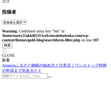
ロス
投稿者
Warning
: Undefined array key "btn" in
/home/users/2/akki0511/web/soratobuiruka.com/wp-
content/themes/gold-blog/searchform-filter.php
on line
107
検索
CLOSE
新着
Amazonふるさと納税の始め方と注意点｜ワンストップ特例
の申請まで完全ガイド