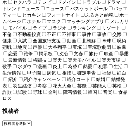
ホ
セクハラ
テレビ
ドメイン
トラブル
ドラマ
トレンドニュース
ニュース
バスケットボール
バラエ
ティー
ヒカキン
フォートナイト
ふるさと納税
ホー
ムページ
ホテル
マスク
マッチングアプリ
メルカリ
モバイル
ライブ
ラジオ
ランキング
リゾート
不倫
不動産投資
不正
不祥事
事件
事故
交際
健康
入試
全国旅行支援
動画
北朝鮮
卓球
呪術
廻戦
地震
声優
大谷翔平
宝塚
宝塚歌劇団
岐阜
恋愛
戦争
掲示板
政治
文春
旅行
映画
暴露
最新情報
格闘技
楽天
楽天モバイル
楽天市場
歌手
水ダウ
漫画
炎上
為替
熱愛
犯罪
生活
生活情報
甲子園
病気
相撲
確定申告
福袋
紅白
紹介
紹介キャンペーン
紹介コード
結婚
結婚発
表
羽生結弦
考察
花火大会
芸能
芸能人
英検
詐欺
試験
野球
金利
障害情報
韓国
音楽
食品
ロス
投稿者