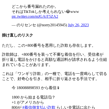
どこから番号漏れたのか。
それはTikTokしか考えられない😂www
pic.twitter.com/mJGAiT5ZA2
— のりセンセ (@norry20145945)
July 26, 2023
掛け直しのリスク
ただし、この+800番号を悪用した詐欺も存在します。
詐欺師は、+800番号を装って不審な着信を行い、受信者が
折り返し電話をかけると高額な通話料が請求されるよう仕組
まれていることがあります。
これは「ワンギリ詐欺」の一種で、電話を一度鳴らして切る
ことで、好奇心を引き、相手に折り返させる手法です。
今 180088898593 から着信📱
1800 から始まる電話🤔？
+1 がアメリカから
800が
#着信側支払い詐欺
らしい💢電話に出たら