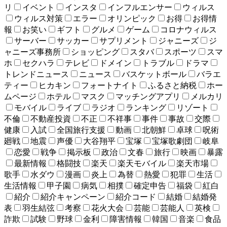
リ
イベント
インスタ
インフルエンサー
ウィルス
ウィルス対策
エラー
オリンピック
お得
お得情
報
お笑い
ギフト
グルメ
ゲーム
コロナウィルス
サーバー
サッカー
サプリメント
ジャニーズ
ジ
ャニーズ事務所
ショッピング
スタバ
スポーツ
スマ
ホ
セクハラ
テレビ
ドメイン
トラブル
ドラマ
トレンドニュース
ニュース
バスケットボール
バラエ
ティー
ヒカキン
フォートナイト
ふるさと納税
ホー
ムページ
ホテル
マスク
マッチングアプリ
メルカリ
モバイル
ライブ
ラジオ
ランキング
リゾート
不倫
不動産投資
不正
不祥事
事件
事故
交際
健康
入試
全国旅行支援
動画
北朝鮮
卓球
呪術
廻戦
地震
声優
大谷翔平
宝塚
宝塚歌劇団
岐阜
恋愛
戦争
掲示板
政治
文春
旅行
映画
暴露
最新情報
格闘技
楽天
楽天モバイル
楽天市場
歌手
水ダウ
漫画
炎上
為替
熱愛
犯罪
生活
生活情報
甲子園
病気
相撲
確定申告
福袋
紅白
紹介
紹介キャンペーン
紹介コード
結婚
結婚発
表
羽生結弦
考察
花火大会
芸能
芸能人
英検
詐欺
試験
野球
金利
障害情報
韓国
音楽
食品