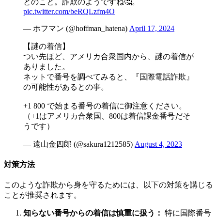
とのこと。詐欺のようですね🤔。
pic.twitter.com/beRQLzfm4O
— ホフマン (@hoffman_hatena)
April 17, 2024
【謎の着信】
つい先ほど、アメリカ合衆国内から、謎の着信が
ありました。
ネットで番号を調べてみると、『国際電話詐欺』
の可能性があるとの事。
+1 800 で始まる番号の着信に御注意ください。
（+1はアメリカ合衆国、800は着信課金番号だそ
うです）
— 遠山金四郎 (@sakura1212585)
August 4, 2023
対策方法
このような詐欺から身を守るためには、以下の対策を講じる
ことが推奨されます。
知らない番号からの着信は慎重に扱う：
特に国際番号