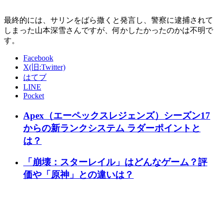
最終的には、サリンをばら撒くと発言し、警察に逮捕されて
しまった山本深雪さんですが、何かしたかったのかは不明で
す。
Facebook
X(旧:Twitter)
はてブ
LINE
Pocket
Apex（エーペックスレジェンズ）シーズン17
からの新ランクシステム ラダーポイントと
は？
「崩壊：スターレイル」はどんなゲーム？評
価や「原神」との違いは？