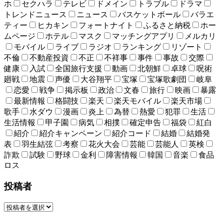
ホ
セクハラ
テレビ
ドメイン
トラブル
ドラマ
トレンドニュース
ニュース
バスケットボール
バラエ
ティー
ヒカキン
フォートナイト
ふるさと納税
ホー
ムページ
ホテル
マスク
マッチングアプリ
メルカリ
モバイル
ライブ
ラジオ
ランキング
リゾート
不倫
不動産投資
不正
不祥事
事件
事故
交際
健康
入試
全国旅行支援
動画
北朝鮮
卓球
呪術
廻戦
地震
声優
大谷翔平
宝塚
宝塚歌劇団
岐阜
恋愛
戦争
掲示板
政治
文春
旅行
映画
暴露
最新情報
格闘技
楽天
楽天モバイル
楽天市場
歌手
水ダウ
漫画
炎上
為替
熱愛
犯罪
生活
生活情報
甲子園
病気
相撲
確定申告
福袋
紅白
紹介
紹介キャンペーン
紹介コード
結婚
結婚発
表
羽生結弦
考察
花火大会
芸能
芸能人
英検
詐欺
試験
野球
金利
障害情報
韓国
音楽
食品
ロス
投稿者