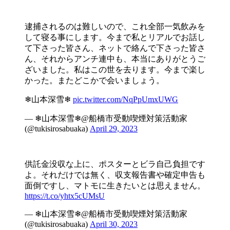
逮捕されるのは難しいので、これ全部一気飲みを
して寝る事にします。今まで私とリアルでお話し
て下さった皆さん、ネットで絡んで下さった皆さ
ん、それからアンチ連中も、本当にありがとうご
ざいました。私はこの世を去ります。今まで楽し
かった。またどこかで会いましょう。
❄山本深雪❄
pic.twitter.com/NqPpUmxUWG
— ❄山本深雪❄@船橋市受動喫煙対策活動家
(@tukisirosabuaka)
April 29, 2023
供託金没収な上に、ポスターとビラ自己負担です
よ。それだけでは無く、収支報告書や確定申告も
面倒ですし、マトモに生きたいとは思えません。
https://t.co/yhtx5cUMsU
— ❄山本深雪❄@船橋市受動喫煙対策活動家
(@tukisirosabuaka)
April 30, 2023