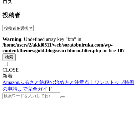
ロス
投稿者
Warning
: Undefined array key "btn" in
/home/users/2/akki0511/web/soratobuiruka.com/wp-
content/themes/gold-blog/searchform-filter.php
on line
107
検索
CLOSE
新着
Amazonふるさと納税の始め方と注意点｜ワンストップ特例
の申請まで完全ガイド