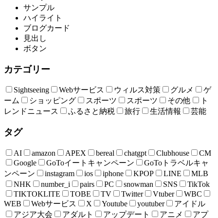
サンプル
ハイライト
ブログカード
見出し
ボタン
カテゴリー
Sightseeing
Webサービス
ウィルス対策
グルメ
ゲ
ーム
ショッピング
スポーツ
スポーツ
その他
ト
レンドニュース
ふるさと納税
旅行
生活情報
芸能
タグ
AI
amazon
APEX
bereal
chatgpt
Clubhouse
CM
Google
GoToイートキャンペーン
GoToトラベルキャ
ンペーン
instagram
ios
iphone
KPOP
LINE
MLB
NHK
number_i
pairs
PC
snowman
SNS
TikTok
TIKTOKLITE
TOBE
TV
Twitter
Vtuber
WBC
WEB
Webサービス
X
Youtube
youtuber
アイドル
アジア大会
アダルト
アップデート
アニメ
アプ