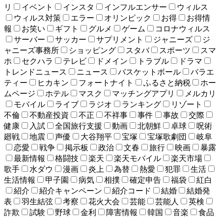
リ
イベント
インスタ
インフルエンサー
ウィルス
ウィルス対策
エラー
オリンピック
お得
お得情
報
お笑い
ギフト
グルメ
ゲーム
コロナウィルス
サーバー
サッカー
サプリメント
ジャニーズ
ジ
ャニーズ事務所
ショッピング
スタバ
スポーツ
スマ
ホ
セクハラ
テレビ
ドメイン
トラブル
ドラマ
トレンドニュース
ニュース
バスケットボール
バラエ
ティー
ヒカキン
フォートナイト
ふるさと納税
ホー
ムページ
ホテル
マスク
マッチングアプリ
メルカリ
モバイル
ライブ
ラジオ
ランキング
リゾート
不倫
不動産投資
不正
不祥事
事件
事故
交際
健康
入試
全国旅行支援
動画
北朝鮮
卓球
呪術
廻戦
地震
声優
大谷翔平
宝塚
宝塚歌劇団
岐阜
恋愛
戦争
掲示板
政治
文春
旅行
映画
暴露
最新情報
格闘技
楽天
楽天モバイル
楽天市場
歌手
水ダウ
漫画
炎上
為替
熱愛
犯罪
生活
生活情報
甲子園
病気
相撲
確定申告
福袋
紅白
紹介
紹介キャンペーン
紹介コード
結婚
結婚発
表
羽生結弦
考察
花火大会
芸能
芸能人
英検
詐欺
試験
野球
金利
障害情報
韓国
音楽
食品