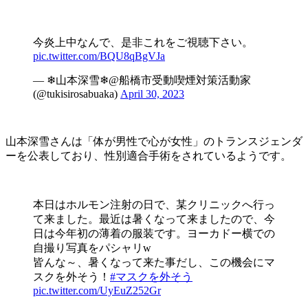
今炎上中なんで、是非これをご視聴下さい。
pic.twitter.com/BQU8qBgVJa
— ❄山本深雪❄@船橋市受動喫煙対策活動家
(@tukisirosabuaka)
April 30, 2023
山本深雪さんは「体が男性で心が女性」のトランスジェンダ
ーを公表しており、性別適合手術をされているようです。
本日はホルモン注射の日で、某クリニックへ行っ
て来ました。最近は暑くなって来ましたので、今
日は今年初の薄着の服装です。ヨーカドー横での
自撮り写真をパシャリw
皆んな～、暑くなって来た事だし、この機会にマ
スクを外そう！
#マスクを外そう
pic.twitter.com/UyEuZ252Gr