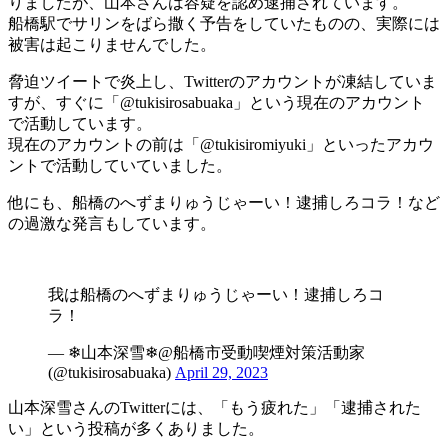
りましたが、山本さんは容疑を認め逮捕されています。
船橋駅でサリンをばら撒く予告をしていたものの、実際には
被害は起こりませんでした。
脅迫ツイートで炎上し、Twitterのアカウントが凍結していま
すが、すぐに「@tukisirosabuaka」という現在のアカウント
で活動しています。
現在のアカウントの前は「@tukisiromiyuki」といったアカウ
ントで活動していていました。
他にも、船橋のへずまりゅうじゃーい！逮捕しろコラ！など
の過激な発言もしています。
我は船橋のへずまりゅうじゃーい！逮捕しろコ
ラ！
— ❄山本深雪❄@船橋市受動喫煙対策活動家
(@tukisirosabuaka)
April 29, 2023
山本深雪さんのTwitterには、「もう疲れた」「逮捕された
い」という投稿が多くありました。