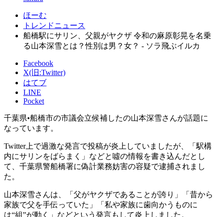
ほーむ
トレンドニュース
船橋駅にサリン、父親がヤクザ 令和の麻原彰晃を名乗
る山本深雪とは？性別は男？女？ - ソラ飛ぶイルカ
Facebook
X(旧:Twitter)
はてブ
LINE
Pocket
千葉県•船橋市の市議会立候補したの山本深雪さんが話題に
なっています。
Twitter上で過激な発言で投稿が炎上していましたが、「駅構
内にサリンをばらまく」などと噓の情報を書き込んだとし
て、千葉県警船橋署に偽計業務妨害の容疑で逮捕されまし
た。
山本深雪さんは、「父がヤクザであることが誇り」「昔から
家族で父を手伝っていた」「私や家族に歯向かうものに
は“組”が動く」などという発言もして炎上しました。