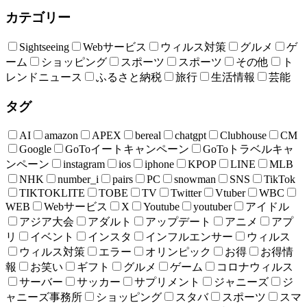
カテゴリー
Sightseeing
Webサービス
ウィルス対策
グルメ
ゲ
ーム
ショッピング
スポーツ
スポーツ
その他
ト
レンドニュース
ふるさと納税
旅行
生活情報
芸能
タグ
AI
amazon
APEX
bereal
chatgpt
Clubhouse
CM
Google
GoToイートキャンペーン
GoToトラベルキャ
ンペーン
instagram
ios
iphone
KPOP
LINE
MLB
NHK
number_i
pairs
PC
snowman
SNS
TikTok
TIKTOKLITE
TOBE
TV
Twitter
Vtuber
WBC
WEB
Webサービス
X
Youtube
youtuber
アイドル
アジア大会
アダルト
アップデート
アニメ
アプ
リ
イベント
インスタ
インフルエンサー
ウィルス
ウィルス対策
エラー
オリンピック
お得
お得情
報
お笑い
ギフト
グルメ
ゲーム
コロナウィルス
サーバー
サッカー
サプリメント
ジャニーズ
ジ
ャニーズ事務所
ショッピング
スタバ
スポーツ
スマ