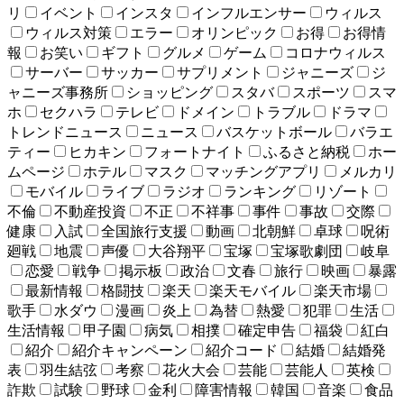
リ
イベント
インスタ
インフルエンサー
ウィルス
ウィルス対策
エラー
オリンピック
お得
お得情
報
お笑い
ギフト
グルメ
ゲーム
コロナウィルス
サーバー
サッカー
サプリメント
ジャニーズ
ジ
ャニーズ事務所
ショッピング
スタバ
スポーツ
スマ
ホ
セクハラ
テレビ
ドメイン
トラブル
ドラマ
トレンドニュース
ニュース
バスケットボール
バラエ
ティー
ヒカキン
フォートナイト
ふるさと納税
ホー
ムページ
ホテル
マスク
マッチングアプリ
メルカリ
モバイル
ライブ
ラジオ
ランキング
リゾート
不倫
不動産投資
不正
不祥事
事件
事故
交際
健康
入試
全国旅行支援
動画
北朝鮮
卓球
呪術
廻戦
地震
声優
大谷翔平
宝塚
宝塚歌劇団
岐阜
恋愛
戦争
掲示板
政治
文春
旅行
映画
暴露
最新情報
格闘技
楽天
楽天モバイル
楽天市場
歌手
水ダウ
漫画
炎上
為替
熱愛
犯罪
生活
生活情報
甲子園
病気
相撲
確定申告
福袋
紅白
紹介
紹介キャンペーン
紹介コード
結婚
結婚発
表
羽生結弦
考察
花火大会
芸能
芸能人
英検
詐欺
試験
野球
金利
障害情報
韓国
音楽
食品