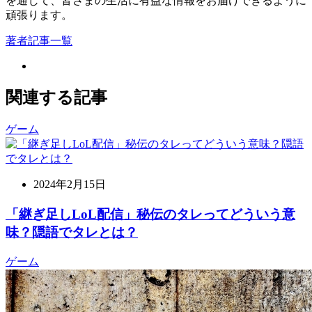
を通じて、皆さまの生活に有益な情報をお届けできるように
頑張ります。
著者記事一覧
関連する記事
ゲーム
2024年2月15日
「継ぎ足しLoL配信」秘伝のタレってどういう意
味？隠語でタレとは？
ゲーム