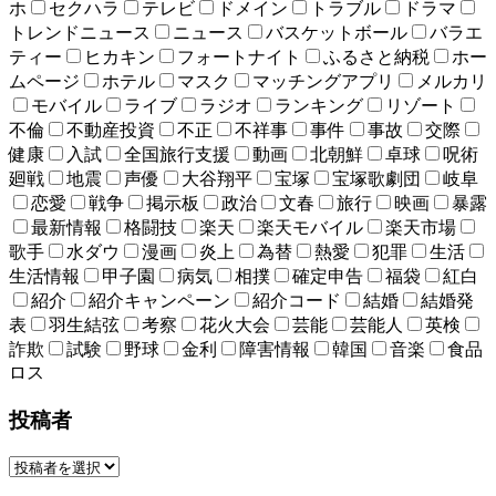
ホ
セクハラ
テレビ
ドメイン
トラブル
ドラマ
トレンドニュース
ニュース
バスケットボール
バラエ
ティー
ヒカキン
フォートナイト
ふるさと納税
ホー
ムページ
ホテル
マスク
マッチングアプリ
メルカリ
モバイル
ライブ
ラジオ
ランキング
リゾート
不倫
不動産投資
不正
不祥事
事件
事故
交際
健康
入試
全国旅行支援
動画
北朝鮮
卓球
呪術
廻戦
地震
声優
大谷翔平
宝塚
宝塚歌劇団
岐阜
恋愛
戦争
掲示板
政治
文春
旅行
映画
暴露
最新情報
格闘技
楽天
楽天モバイル
楽天市場
歌手
水ダウ
漫画
炎上
為替
熱愛
犯罪
生活
生活情報
甲子園
病気
相撲
確定申告
福袋
紅白
紹介
紹介キャンペーン
紹介コード
結婚
結婚発
表
羽生結弦
考察
花火大会
芸能
芸能人
英検
詐欺
試験
野球
金利
障害情報
韓国
音楽
食品
ロス
投稿者