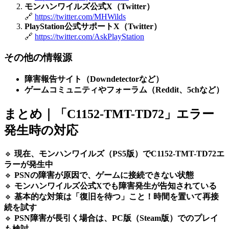
モンハンワイルズ公式X（Twitter）
🔗
https://twitter.com/MHWilds
PlayStation公式サポートX（Twitter）
🔗
https://twitter.com/AskPlayStation
その他の情報源
障害報告サイト（Downdetectorなど）
ゲームコミュニティやフォーラム（Reddit、5chなど）
まとめ｜「C1152-TMT-TD72」エラー
発生時の対応
🔹
現在、モンハンワイルズ（PS5版）でC1152-TMT-TD72エ
ラーが発生中
🔹
PSNの障害が原因で、ゲームに接続できない状態
🔹
モンハンワイルズ公式Xでも障害発生が告知されている
🔹
基本的な対策は「復旧を待つ」こと！時間を置いて再接
続を試す
🔹
PSN障害が長引く場合は、PC版（Steam版）でのプレイ
も検討