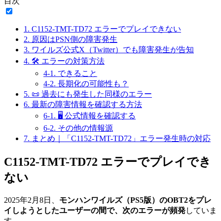
目次
1.
C1152-TMT-TD72 エラーでプレイできない
2.
原因はPSN側の障害発生
3.
ワイルズ公式X（Twitter）でも障害発生が告知
4.
🛠 エラーの対策方法
4-1.
できること
4-2.
長期化の可能性も？
5.
📜 過去にも発生した同様のエラー
6.
最新の障害情報を確認する方法
6-1.
🖥 公式情報を確認する
6-2.
その他の情報源
7.
まとめ｜「C1152-TMT-TD72」エラー発生時の対応
C1152-TMT-TD72 エラーでプレイでき
ない
2025年2月8日、
モンハンワイルズ（PS5版）のOBT2をプレ
イしようとしたユーザーの間で、次のエラーが頻発
していま
す。