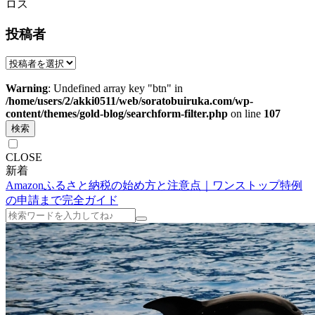
ロス
投稿者
Warning
: Undefined array key "btn" in
/home/users/2/akki0511/web/soratobuiruka.com/wp-
content/themes/gold-blog/searchform-filter.php
on line
107
検索
CLOSE
新着
Amazonふるさと納税の始め方と注意点｜ワンストップ特例
の申請まで完全ガイド