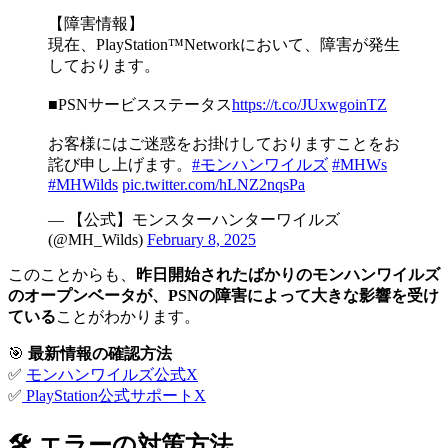
【障害情報】
現在、PlayStation™Networkにおいて、障害が発生
しております。
■PSNサービスステータス
https://t.co/JUxwgoinTZ
お客様にはご迷惑をお掛けしておりますことをお
詫び申し上げます。
#モンハンワイルズ
#MHWs
#MHWilds
pic.twitter.com/hLNZ2nqsPa
— 【公式】モンスターハンターワイルズ
(@MH_Wilds)
February 8, 2025
このことからも、
昨日開始されたばかりのモンハンワイルズ
のオープンベータが、PSNの障害によって大きな影響を受け
ている
ことがわかります。
🎯
最新情報の確認方法
✅
モンハンワイルズ公式X
✅
PlayStation公式サポートX
🛠 エラーの対策方法