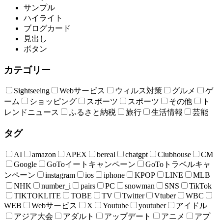
サンプル
ハイライト
ブログカード
見出し
ボタン
カテゴリー
Sightseeing
Webサービス
ウィルス対策
グルメ
ゲ
ーム
ショッピング
スポーツ
スポーツ
その他
ト
レンドニュース
ふるさと納税
旅行
生活情報
芸能
タグ
AI
amazon
APEX
bereal
chatgpt
Clubhouse
CM
Google
GoToイートキャンペーン
GoToトラベルキャ
ンペーン
instagram
ios
iphone
KPOP
LINE
MLB
NHK
number_i
pairs
PC
snowman
SNS
TikTok
TIKTOKLITE
TOBE
TV
Twitter
Vtuber
WBC
WEB
Webサービス
X
Youtube
youtuber
アイドル
アジア大会
アダルト
アップデート
アニメ
アプ