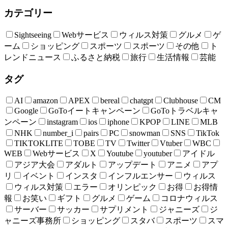
カテゴリー
Sightseeing
Webサービス
ウィルス対策
グルメ
ゲ
ーム
ショッピング
スポーツ
スポーツ
その他
ト
レンドニュース
ふるさと納税
旅行
生活情報
芸能
タグ
AI
amazon
APEX
bereal
chatgpt
Clubhouse
CM
Google
GoToイートキャンペーン
GoToトラベルキャ
ンペーン
instagram
ios
iphone
KPOP
LINE
MLB
NHK
number_i
pairs
PC
snowman
SNS
TikTok
TIKTOKLITE
TOBE
TV
Twitter
Vtuber
WBC
WEB
Webサービス
X
Youtube
youtuber
アイドル
アジア大会
アダルト
アップデート
アニメ
アプ
リ
イベント
インスタ
インフルエンサー
ウィルス
ウィルス対策
エラー
オリンピック
お得
お得情
報
お笑い
ギフト
グルメ
ゲーム
コロナウィルス
サーバー
サッカー
サプリメント
ジャニーズ
ジ
ャニーズ事務所
ショッピング
スタバ
スポーツ
スマ