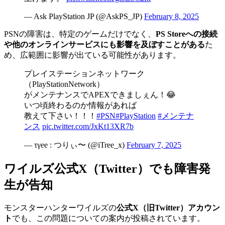
— Ask PlayStation JP (@AskPS_JP)
February 8, 2025
PSNの障害は、特定のゲームだけでなく、
PS Storeへの接続
や他のオンラインサービスにも影響を及ぼすことがある
た
め、広範囲に影響が出ている可能性があります。
プレイステーションネットワーク
（PlayStationNetwork）
がメンテナンスでAPEXできましぇん！😂
いつ頃終わるのか情報があれば
教えて下さい！！！
#PSN
#PlayStation
#メンテナ
ンス
pic.twitter.com/JxKt13XR7b
— τγee : つりぃ〜 (@iTree_x)
February 7, 2025
ワイルズ公式X（Twitter）でも障害発
生が告知
モンスターハンターワイルズの
公式X（旧Twitter）アカウン
ト
でも、この問題についての案内が投稿されています。