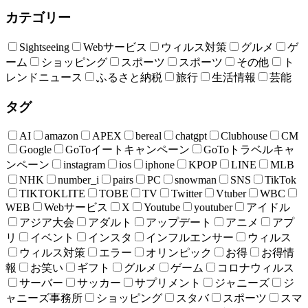
カテゴリー
Sightseeing
Webサービス
ウィルス対策
グルメ
ゲ
ーム
ショッピング
スポーツ
スポーツ
その他
ト
レンドニュース
ふるさと納税
旅行
生活情報
芸能
タグ
AI
amazon
APEX
bereal
chatgpt
Clubhouse
CM
Google
GoToイートキャンペーン
GoToトラベルキャ
ンペーン
instagram
ios
iphone
KPOP
LINE
MLB
NHK
number_i
pairs
PC
snowman
SNS
TikTok
TIKTOKLITE
TOBE
TV
Twitter
Vtuber
WBC
WEB
Webサービス
X
Youtube
youtuber
アイドル
アジア大会
アダルト
アップデート
アニメ
アプ
リ
イベント
インスタ
インフルエンサー
ウィルス
ウィルス対策
エラー
オリンピック
お得
お得情
報
お笑い
ギフト
グルメ
ゲーム
コロナウィルス
サーバー
サッカー
サプリメント
ジャニーズ
ジ
ャニーズ事務所
ショッピング
スタバ
スポーツ
スマ