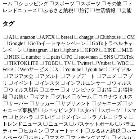
ーム
ショッピング
スポーツ
スポーツ
その他
ト
レンドニュース
ふるさと納税
旅行
生活情報
芸能
タグ
AI
amazon
APEX
bereal
chatgpt
Clubhouse
CM
Google
GoToイートキャンペーン
GoToトラベルキャ
ンペーン
instagram
ios
iphone
KPOP
LINE
MLB
NHK
number_i
pairs
PC
snowman
SNS
TikTok
TIKTOKLITE
TOBE
TV
Twitter
Vtuber
WBC
WEB
Webサービス
X
Youtube
youtuber
アイドル
アジア大会
アダルト
アップデート
アニメ
アプ
リ
イベント
インスタ
インフルエンサー
ウィルス
ウィルス対策
エラー
オリンピック
お得
お得情
報
お笑い
ギフト
グルメ
ゲーム
コロナウィルス
サーバー
サッカー
サプリメント
ジャニーズ
ジ
ャニーズ事務所
ショッピング
スタバ
スポーツ
スマ
ホ
セクハラ
テレビ
ドメイン
トラブル
ドラマ
トレンドニュース
ニュース
バスケットボール
バラエ
ティー
ヒカキン
フォートナイト
ふるさと納税
ホー
ムページ
ホテル
マスク
マッチングアプリ
メルカリ