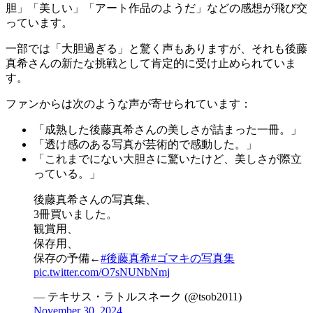
胆」「美しい」「アート作品のようだ」などの感想が飛び交
っています。
一部では「大胆過ぎる」と驚く声もありますが、それも後藤
真希さんの新たな挑戦として肯定的に受け止められていま
す。
ファンからは次のような声が寄せられています：
「成熟した後藤真希さんの美しさが詰まった一冊。」
「透け感のある写真が芸術的で感動した。」
「これまでにない大胆さに驚いたけど、美しさが際立
っている。」
後藤真希さんの写真集、
3冊買いました。
観賞用、
保存用、
保存の予備←
#後藤真希
#ゴマキの写真集
pic.twitter.com/O7sNUNbNmj
— テキサス・ラトルスネーク (@tsob2011)
November 30, 2024