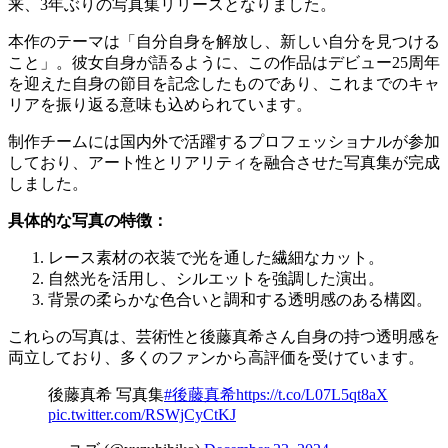
来、3年ぶりの写真集リリースとなりました。
本作のテーマは「自分自身を解放し、新しい自分を見つける
こと」。彼女自身が語るように、この作品はデビュー25周年
を迎えた自身の節目を記念したものであり、これまでのキャ
リアを振り返る意味も込められています。
制作チームには国内外で活躍するプロフェッショナルが参加
しており、アート性とリアリティを融合させた写真集が完成
しました。
具体的な写真の特徴：
レース素材の衣装で光を通した繊細なカット。
自然光を活用し、シルエットを強調した演出。
背景の柔らかな色合いと調和する透明感のある構図。
これらの写真は、芸術性と後藤真希さん自身の持つ透明感を
両立しており、多くのファンから高評価を受けています。
後藤真希 写真集
#後藤真希
https://t.co/L07L5qt8aX
pic.twitter.com/RSWjCyCtKJ