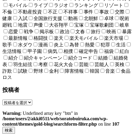
モバイル
ライブ
ラジオ
ランキング
リゾート
不倫
不動産投資
不正
不祥事
事件
事故
交際
健康
入試
全国旅行支援
動画
北朝鮮
卓球
呪術
廻戦
地震
声優
大谷翔平
宝塚
宝塚歌劇団
岐阜
恋愛
戦争
掲示板
政治
文春
旅行
映画
暴露
最新情報
格闘技
楽天
楽天モバイル
楽天市場
歌手
水ダウ
漫画
炎上
為替
熱愛
犯罪
生活
生活情報
甲子園
病気
相撲
確定申告
福袋
紅白
紹介
紹介キャンペーン
紹介コード
結婚
結婚発
表
羽生結弦
考察
花火大会
芸能
芸能人
英検
詐欺
試験
野球
金利
障害情報
韓国
音楽
食品
ロス
投稿者
Warning
: Undefined array key "btn" in
/home/users/2/akki0511/web/soratobuiruka.com/wp-
content/themes/gold-blog/searchform-filter.php
on line
107
検索