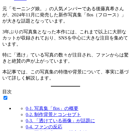
元「モーニング娘。」の人気メンバーである後藤真希さん
が、2024年11月に発売した新作写真集「flos（フロース）」
が大きな話題となっています。
3年ぶりの写真集となった本作には、これまで以上に大胆な
カットが収録されており、SNSを中心に大きな注目を集めて
います。
特に「透け」ている写真の数々が注目され、ファンからは驚
きと絶賛の声が上がっています。
本記事では、この写真集の特徴や背景について、事実に基づ
いて詳しく解説します。
目次
0-1.
写真集「flos」の概要
0-2.
制作背景とコンセプト
0-3.
「透けている画像」が話題に
0-4.
ファンの反応