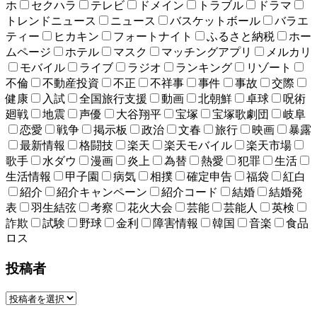
ホ
セクハラ
テレビ
ドメイン
トラブル
ドラマ
トレンドニュース
ニュース
バスケットボール
バラエ
ティー
ヒカキン
フォートナイト
ふるさと納税
ホー
ムページ
ホテル
マスク
マッチングアプリ
メルカリ
モバイル
ライブ
ラジオ
ランキング
リゾート
不倫
不動産投資
不正
不祥事
事件
事故
交際
健康
入試
全国旅行支援
動画
北朝鮮
卓球
呪術
廻戦
地震
声優
大谷翔平
宝塚
宝塚歌劇団
岐阜
恋愛
戦争
掲示板
政治
文春
旅行
映画
暴露
最新情報
格闘技
楽天
楽天モバイル
楽天市場
歌手
水ダウ
漫画
炎上
為替
熱愛
犯罪
生活
生活情報
甲子園
病気
相撲
確定申告
福袋
紅白
紹介
紹介キャンペーン
紹介コード
結婚
結婚発
表
羽生結弦
考察
花火大会
芸能
芸能人
英検
詐欺
試験
野球
金利
障害情報
韓国
音楽
食品
ロス
投稿者