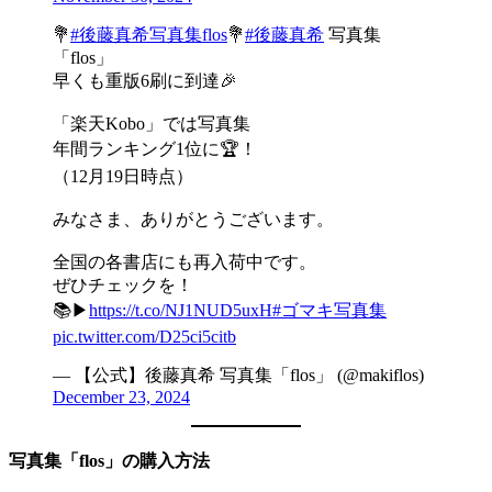
💐
#後藤真希写真集flos
💐
#後藤真希
写真集
「flos」
早くも重版6刷に到達🎉
「楽天Kobo」では写真集
年間ランキング1位に🏆！
（12月19日時点）
みなさま、ありがとうございます。
全国の各書店にも再入荷中です。
ぜひチェックを！
📚▶︎
https://t.co/NJ1NUD5uxH
#ゴマキ写真集
pic.twitter.com/D25ci5citb
— 【公式】後藤真希 写真集「flos」 (@makiflos)
December 23, 2024
写真集「flos」の購入方法