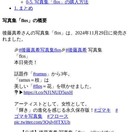
0-5.
写真集「flos」の購入方法
1.
まとめ
写真集「flos」の概要
後藤真希さんの写真集「flos」は、2024年11月29日に発売さ
れました。
🎉
#後藤真希写真集flos
🎉
#後藤真希
写真集
「flos」
本日発売！
話題作「
#ramus
」から3年。
「ramus＝枝」は
美しい「
#flos
＝花」を咲かせました。
💐▶︎
https://t.co/NJ1NUD5uxH
アーティストとして、女性として。
「輝き」の進化を感じる永久保存版！
#ゴマキ
#
ゴマキ写真集
#フロース
pic.twitter.com/3QsIyHTXUb